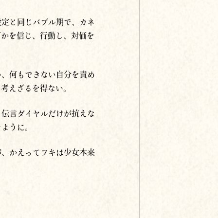
設定と同じバブル期で、カネ
何かを信じ、行動し、対価を
い、何もできない自分を責め
も考えざるを得ない。
。伝言ダイヤルだけが抗えな
たように。
が、かえってフキは少女本来