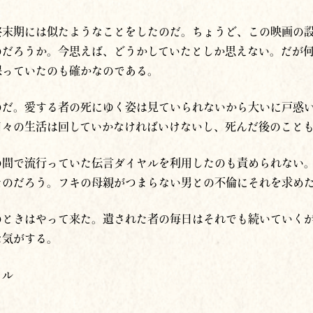
終末期には似たようなことをしたのだ。ちょうど、この映画の
のだろうか。今思えば、どうかしていたとしか思えない。だが
保っていたのも確かなのである。
のだ。愛する者の死にゆく姿は見ていられないから大いに戸惑
日々の生活は回していかなければいけないし、死んだ後のこと
の間で流行っていた伝言ダイヤルを利用したのも責められない
たのだろう。フキの母親がつまらない男との不倫にそれを求め
のときはやって来た。遺された者の毎日はそれでも続いていく
な気がする。
タル