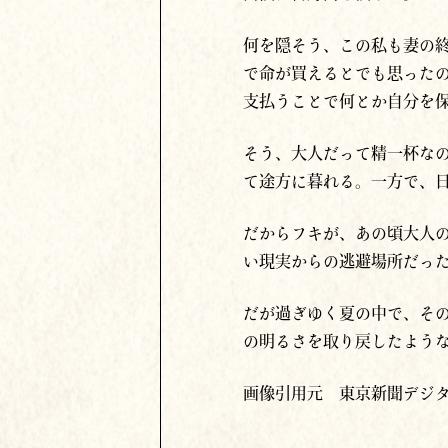
何を隠そう、この私も妻の
で命が買えるとでも思った
支払うことで何とか自分を
そう、大人だって精一杯な
て途方に暮れる。一方で、
だからフキが、あの頃大人
い現実からの逃避場所だっ
だが過ぎゆく夏の中で、そ
の明るさを取り戻したよう
画像引用元
東京新聞デジ