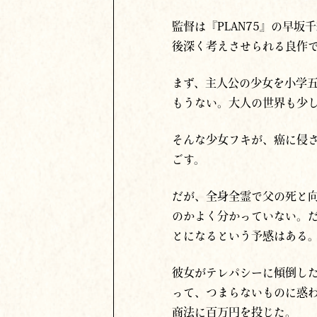
監督は『PLAN75』の早
後深く考えさせられる良作
まず、主人公の少女を小学
もうない。大人の世界も少
そんな少女フキが、癌に侵
ごす。
だが、全身全霊で父の死と
のかよく分かっていない。
とになるという予感はある
彼女がテレパシーに傾倒し
って、つまらないものに惑
商法に百万円を投じた。