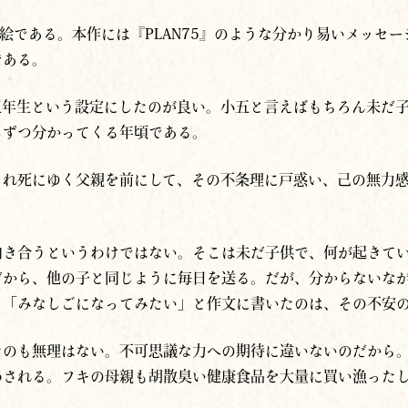
坂千絵である。本作には『PLAN75』のような分かり易いメッセ
である。
五年生という設定にしたのが良い。小五と言えばもちろん未だ
しずつ分かってくる年頃である。
され死にゆく父親を前にして、その不条理に戸惑い、己の無力
向き合うというわけではない。そこは未だ子供で、何が起きて
だから、他の子と同じように毎日を送る。だが、分からないな
。「みなしごになってみたい」と作文に書いたのは、その不安
たのも無理はない。不可思議な力への期待に違いないのだから
わされる。フキの母親も胡散臭い健康食品を大量に買い漁った