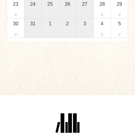
23
24
25
26
27
28
29
○
○
○
30
31
1
2
3
4
5
○
○
○