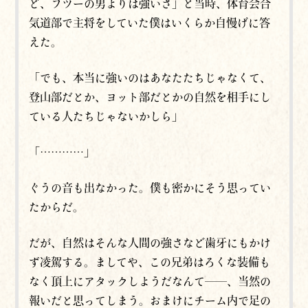
ど、フツーの男よりは強いさ」と
当時、体育会合
気道部で主将をしていた僕はいくらか自慢げに答
えた。
「でも、本当に強いのはあなたたちじゃなくて、
登山部だとか、ヨット部だとかの自然を相手にし
ている人たちじゃないかしら」
「…………」
ぐうの音も出なかった。僕も密かにそう思ってい
たからだ。
だが、自然はそんな人間の強さなど歯牙にもかけ
ず凌駕する。ましてや、この兄弟はろくな装備も
なく頂上にアタックしようだなんて――、当然の
報いだと思ってしまう。おまけにチーム内で足の