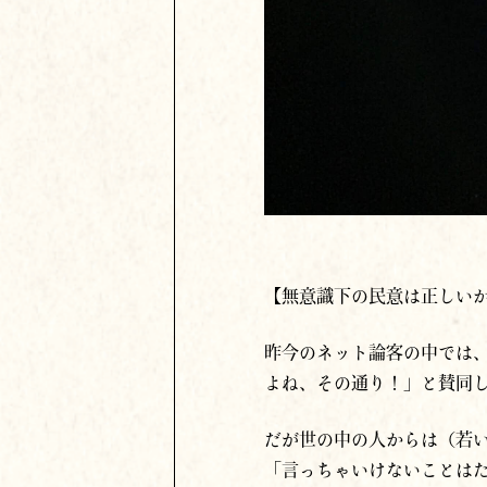
【無意識下の民意は正しい
昨今のネット論客の中では
よね、その通り！」と賛同
だが世の中の人からは（若
「言っちゃいけないことは