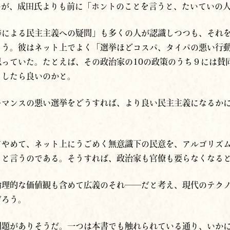
いが、成田氏よりも前に「ホントのことを言うと、たいていの
挙による民主主義への疑問」も多くの人が認識しつつも、それ
ろう。彼はネット上でよく「選挙ほどコスパ、タイパの悪い行
思っていた。たとえば、その政治家の10の政策のうち９には賛
うしたら良いのかと。
ーマンスの悪い選挙をどうすれば、より良い民主主義になるか
てやめて、ネット上にうごめく無意識下の民意を、アルゴリズ
うと言うのである。そうすれば、政治家も官僚も要らなくなる
倫理的な価値観も含めて広義のそれ
──だ
と考え
、現代のテク
だろう。
問題がありそうだ。一つは本書でも触れられている通り、いか