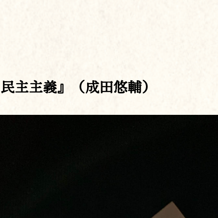
の民主主義』（成田悠輔）