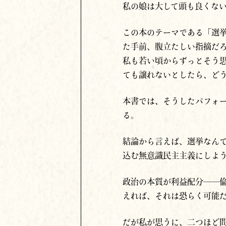
私の娘は
大して頭も良くな
この本のテーマである「選
た手前、腹立たしい指摘だ
私も若い頃からずっとそう
ても譲れないとしたら、ど
本書では、そうしたパフォ
る。
結論から言えば、選挙なん
込む無意識民主主義にしよ
政治の本質が利益配分──
えれば、それは恐らく可能
だが私が思うに、二つほど