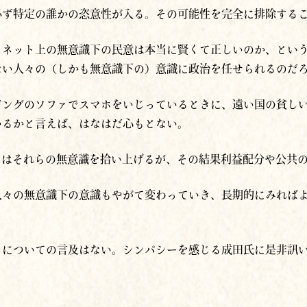
必ず特定の誰かの恣意性が入る。その可能性を完全に排除する
、ネット上の無意識下の民意は本当に賢くて正しいのか、とい
ない人々の（しかも無意識下の）意識に政治を任せられるのだ
ビングのソファでスマホをいじっているときに、遠い国の貧し
いるかと言えば、はなはだ心もとない。
ムはそれらの無意識を拾い上げるが、その結果
利益配分や公共
人々の無意識下の意識もやがて変わっていき、長期的にみれば
りについての言及はない。シンパシーを感じる成田氏に是非訊