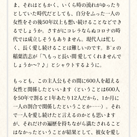
ま、それはともかく、いくら時の流れがゆったり
としていた時代だとしても、自分をふった一人の
女性をその後50年以上も想い続けることなどでき
るでしょうか。さすがにコレラならぬコロナの時
代では成立しそうもありません。現代人は忙し
く、長く愛し続けることは難しいのです。Ｂ’ｚの
稲葉浩志が「〽もっと長い間 愛してくれませんで
しょうか～? ♪」とシャウトするように。
もっとも、この主人公もその間に600人を超える
女性と関係したといいます（ということは600人
を50年で割ると1年あたり12人だから、1か月に
一人の割合で関係したということか……）。それ
で一人を愛し続けたと言えるのかとも思います
が、それだけの遍歴を持ちながら満たされること
はなかったということが結果として、彼女を愛し