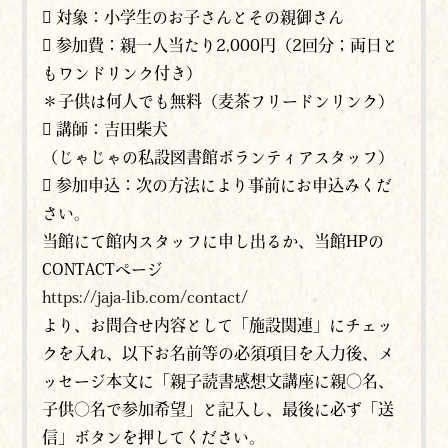
 対象：小学生のお子さんとその親御さん
 参加費：親一人当たり2,000円（2回分；両日と
もワンドリンク付き）
＊子供は何人でも無料（麦茶フリードンリンク）
 講師：吉田柴犬
（じゃじゃの私設図書館ボランティアスタッフ）
 参加申込：次の方法により事前にお申込みくだ
さい。
当館にて館内スタッフに申し出るか、当館HPの
CONTACTページ
https://jaja-lib.com/contact/
より、お問合せ内容として「施設関連」にチェッ
クを入れ、以下お名前等の必須項目を入力後、メ
ッセージ本文に「親子読書感想文講座に親〇名、
子供〇名で参加希望」と記入し、最後に必ず「送
信」ボタンを押してください。