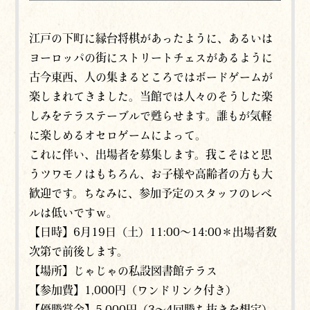
江戸の下町に縁台将棋があったように、あるいは
ヨーロッパの街にストリートチェスがあるように
古今東西、人の集まるところではボードゲームが
楽しまれてきました。当館では人々のそうした楽
しみをテラステーブルで甦らせます。誰もが気軽
に楽しめるオセロゲームによって。
これに伴い、出場者を募集します。我こそはと思
うツワモノはもちろん、お子様や高齢者の方も大
歓迎です。ちなみに、参加予定のスタッフのレベ
ルは低いですｗ。
【日時】6月19日（土）11:00～14:00＊出場者数
次第で前後します。
【場所】じゃじゃの私設図書館テラス
【参加費】1,000円（ワンドリンク付き）
【優勝賞金】5,000円（3～4回勝ち抜きを想定）