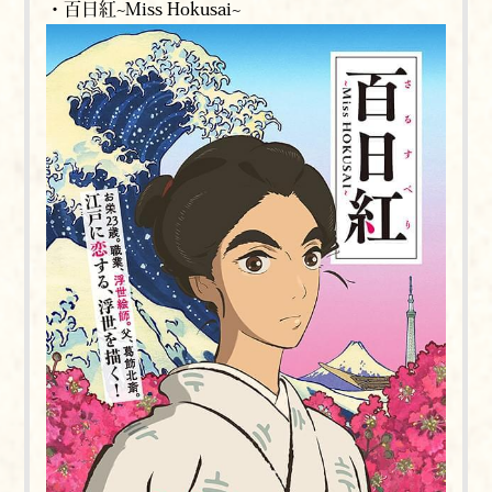
・百日紅~Miss Hokusai~