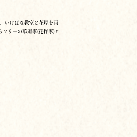
し、いけばな教室と花屋を両
らフリ－の華道家(花作家)と