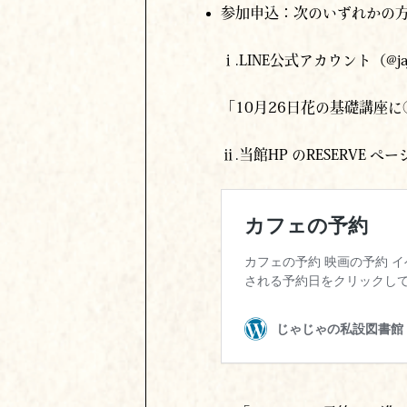
ⅰ.LINE公式アカウント（@j
「10⽉26⽇花の基礎講座
ⅱ.当館HP のRESERVE 
の「イベントの予約」に進