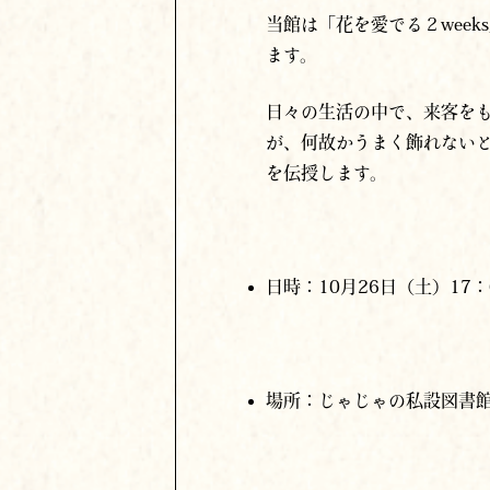
ます。
日々の生活の中で、来客を
が、何故かうまく飾れない
を伝授します。
⽇時：10⽉26⽇（土）17：0
場所：じゃじゃの私設図書
講師：戸田三知代（店舗を