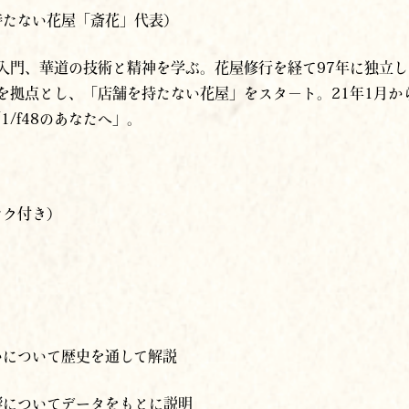
」入門、華道の技術と精神を学ぶ。花屋修行を経て97年に独立
ンを拠点とし、「店舗を持たない花屋」をスタ－ト。21年1月か
/f48のあなたへ」。
ンク付き）
いについて歴史を通して解説
響についてデータをもとに説明