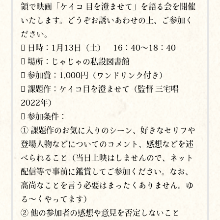
領で映画「ケイコ 目を澄ませて」を語る会を開催
いたします。どうぞお誘いあわせの上、ご参加く
ださい。
 日時：1月13日（土） 16：40～18：40
 場所：じゃじゃの私設図書館
 参加費：1,000円（ワンドリンク付き）
 課題作：ケイコ目を澄ませて（監督 三宅唱
2022年）
 参加条件：
① 課題作のお気に入りのシーン、好きなセリフや
登場人物などについてのコメント、感想などを述
べられること（当日上映はしませんので、ネット
配信等で事前に鑑賞してご参加ください。なお、
高尚なことを言う必要はまったくありません。ゆ
る～くやってます）
② 他の参加者の感想や意見を否定しないこと