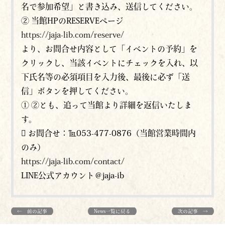
名で参加希望」と書き込み、送信してください。
② 当館HPのRESERVEページ
https://jaja-lib.com/reserve/
より、お問合せ内容として「イベントの予約」を
クリックし、当該イベントにチェックを入れ、以
下氏名等の必須項目を入力後、最後に必ず「送
信」ボタンを押してください。
① ②とも、追って当館より詳細を返信いたしま
す。
 お問合せ：℡053-477-0876（当館営業時間内
のみ）
https://jaja-lib.com/contact/
LINE公式アカウント＠jaja-ib
← 前の記事
News一覧に戻る
次の記事 →