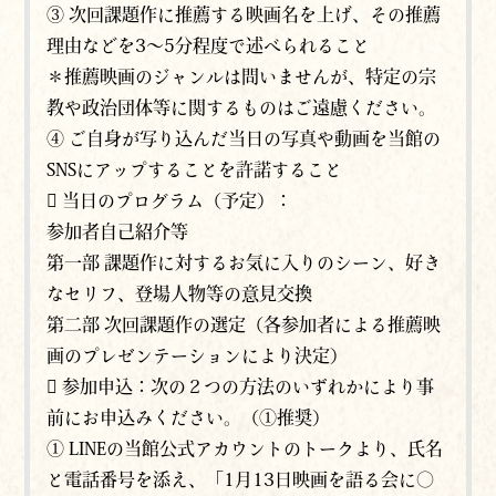
③ 次回課題作に推薦する映画名を上げ、その推薦
理由などを3～5分程度で述べられること
＊推薦映画のジャンルは問いませんが、特定の宗
教や政治団体等に関するものはご遠慮ください。
④ ご自身が写り込んだ当日の写真や動画を当館の
SNSにアップすることを許諾すること
 当日のプログラム（予定）：
参加者自己紹介等
第一部 課題作に対するお気に入りのシーン、好き
なセリフ、登場人物等の意見交換
第二部 次回課題作の選定（各参加者による推薦映
画のプレゼンテーションにより決定）
 参加申込：次の２つの方法のいずれかにより事
前にお申込みください。（①推奨）
① LINEの当館公式アカウントのトークより、氏名
と電話番号を添え、「1月13日映画を語る会に〇