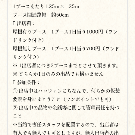
1ブースあたり1.25ｍ×1.25ｍ
ブース間通路幅 約50cm
 出店料：
屋根有りブース 1ブース1日当り1000円（ワン
ドリンク付き）
屋根無しブース 1ブース1日当り700円（ワンド
リンク付き）
※ 1出店者につき2ブースまでとさせて頂きます。
※ どちらか1日のみの出品でも構いません。
 参加条件：
① 出店中はハロウィンにちなんで、何らかの仮装
要素を身にまとうこと（ワンポイントでも可）
② 出店中の品物や金銭等に関して管理責任を持つ
こと
※当館で専任スタッフを配置するので、出店者は
有人でも無人でも可としますが、無人出店者の出