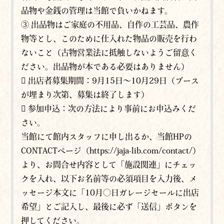
品物や金銭の管理は当館で負いかねます。
③ 出品物はご家庭の不用品、自作の工芸品、農作
物等とし、このために仕入れた物品の販売を行わ
ないこと（古物営業法に抵触しないようご留意く
ださい。出品物が本である必要はありません）
 出店者募集期間：9月15日～10月29日（ブース
が埋まり次第、募集は終了します）
 参加申込：次の方法により事前にお申込みくだ
さい。
当館にて館内スタッフに申し出るか、当館HPの
CONTACTページ（https://jaja-lib.com/contact/）
より、お問合せ内容として「施設関連」にチェッ
クを入れ、以下お名前等の必須項目を入力後、メ
ッセージ本文に「10月〇日ガレージセールに出店
希望」とご記入し、最後に必ず「送信」ボタンを
押してください。