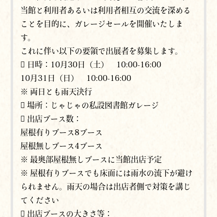
当館と利用者あるいは利用者相互の交流を深める
ことを目的に、ガレージセールを開催いたしま
す。
これに伴い以下の要領で出展者を募集します。
 日時：10月30日（土） 10:00-16:00
10月31日（日） 10:00-16:00
※ 両日とも雨天決行
 場所：じゃじゃの私設図書館ガレージ
 出店ブース数：
屋根有りブース8ブース
屋根無しブース4ブース
※ 最奥部屋根無しブースに当館出店予定
※ 屋根有りブースでも床面には雨水の流下が避け
られません。雨天の場合は出店者側で対策を講じ
てください
 出店ブースの大きさ等：