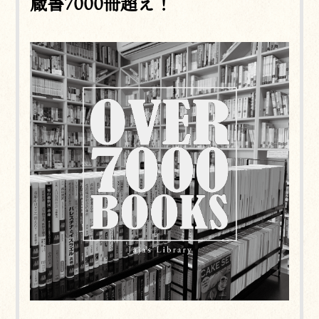
蔵書7000冊超え！