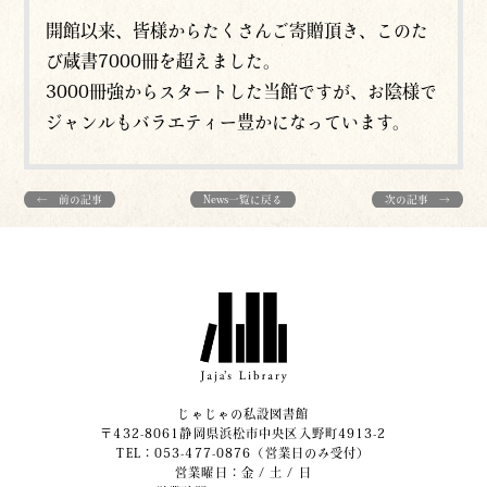
開館以来、皆様からたくさんご寄贈頂き、このた
び蔵書7000冊を超えました。
3000冊強からスタートした当館ですが、お陰様で
ジャンルもバラエティー豊かになっています。
← 前の記事
News一覧に戻る
次の記事 →
じゃじゃの私設図書館
〒432-8061静岡県浜松市中央区入野町4913-2
​TEL：053-477-0876（営業日のみ受付）
営業曜日：金 / 土 / 日