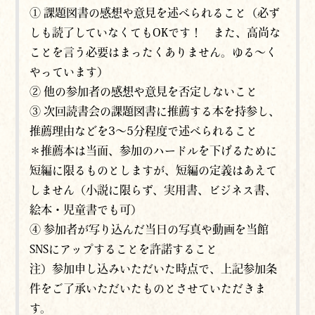
① 課題図書の感想や意見を述べられること（必ず
しも読了していなくてもOKです！ また、高尚な
ことを言う必要はまったくありません。ゆる～く
やっています）
② 他の参加者の感想や意見を否定しないこと
③ 次回読書会の課題図書に推薦する本を持参し、
推薦理由などを3～5分程度で述べられること
＊推薦本は当面、参加のハードルを下げるために
短編に限るものとしますが、短編の定義はあえて
しません（小説に限らず、実用書、ビジネス書、
絵本・児童書でも可）
④ 参加者が写り込んだ当日の写真や動画を当館
SNSにアップすることを許諾すること
注）参加申し込みいただいた時点で、上記参加条
件をご了承いただいたものとさせていただきま
す。