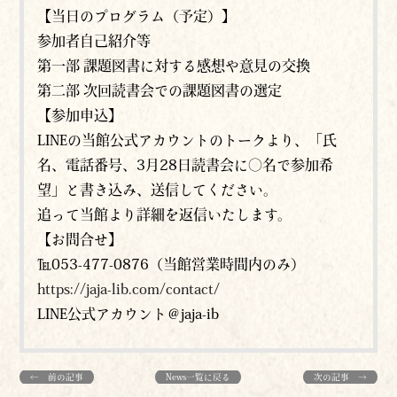
【当日のプログラム（予定）】
参加者自己紹介等
第一部 課題図書に対する感想や意見の交換
第二部 次回読書会での課題図書の選定
【参加申込】
LINEの当館公式アカウントのトークより、「氏
名、電話番号、3月28日読書会に〇名で参加希
望」と書き込み、送信してください。
追って当館より詳細を返信いたします。
【お問合せ】
℡053-477-0876（当館営業時間内のみ）
https://jaja-lib.com/contact/
LINE公式アカウント＠jaja-ib
← 前の記事
News一覧に戻る
次の記事 →