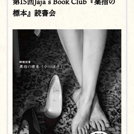
第15回Jaja’s Book Club『薬指の
標本』読書会