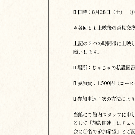
 日時：8月28日（土） ①16
＊各回とも上映後の意見交
上記の２つの時間帯に上映し
願いします。
 場所：じゃじゃの私設図
 参加費：1,500円（コ
 参加申込：次の方法によ
当館にて館内スタッフに申し出
として「施設関連」にチェッ
会に〇名で参加希望」とご