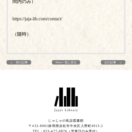
間内のみ）
https://jaja-lib.com/contact/
（随時）
← 前の記事
News一覧に戻る
次の記事 →
じゃじゃの私設図書館
〒432-8061静岡県浜松市中央区入野町4913-2
​TEL：053-477-0876（営業日のみ受付）