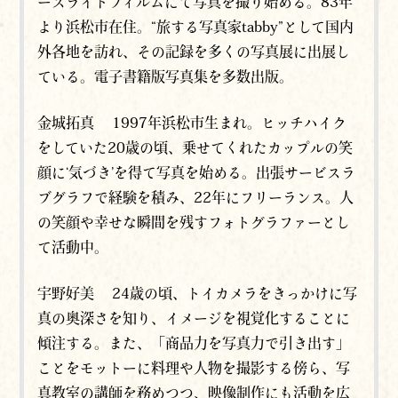
ースライドフィルムにて写真を撮り始める。83年
より浜松市在住。“旅する写真家tabby”として国内
外各地を訪れ、その記録を多くの写真展に出展し
ている。電子書籍版写真集を多数出版。
金城拓真 1997年浜松市生まれ。ヒッチハイク
をしていた20歳の頃、乗せてくれたカップルの笑
顔に‘気づき’を得て写真を始める。出張サービスラ
ブグラフで経験を積み、22年にフリーランス。人
の笑顔や幸せな瞬間を残すフォトグラファーとし
て活動中。
宇野好美 24歳の頃、トイカメラをきっかけに写
真の奥深さを知り、イメージを視覚化することに
傾注する。また、「商品力を写真力で引き出す」
ことをモットーに料理や人物を撮影する傍ら、写
真教室の講師を務めつつ、映像制作にも活動を広