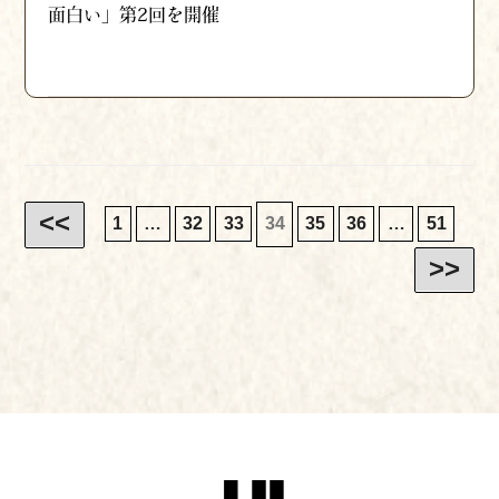
面白い」第2回を開催
<<
1
…
32
33
34
35
36
…
51
>>