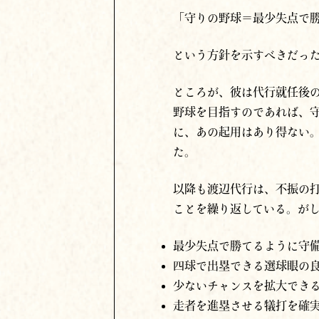
「守りの野球＝最少失点で
という方針を示すべきだっ
ところが、彼は代行就任後
野球を目指すのであれば、
に、あの起用はあり得ない
た。
以降も渡辺代行は、不振の
ことを繰り返している。が
最少失点で勝てるように守
四球で出塁できる選球眼の
少ないチャンスを拡大でき
走者を進塁させる犠打を確