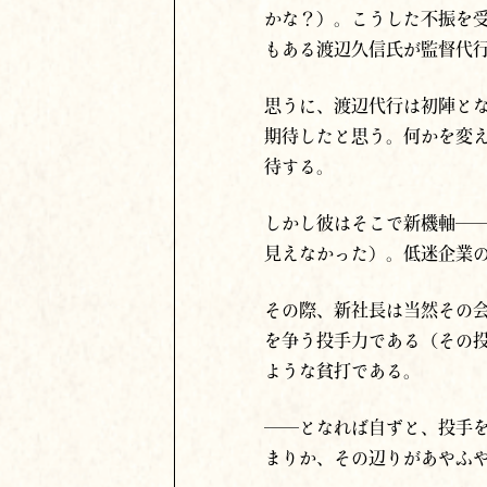
かな？）。こうした不振を受
もある渡辺久信氏が監督代
思うに、渡辺代行は初陣と
期待したと思う。何かを変
待する。
しかし彼はそこで新機軸─
見えなかった）。低迷企業
その際、新社長は当然その会
を争う投手力である（その
ような貧打である。
──となれば自ずと、投手
まりか、その辺りがあやふ