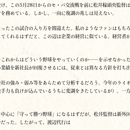
け、この5月28日からのセ・パ交流戦を前に松井稼頭央監督は
行を務めている。しかし、一向に復調の兆しは見えない。
なったこの試合の入り方を間違えた。私のようなファンはもち
えてくれるはずだと。この辺は企業の経営に似ている。経営者
─これからはどういう野球をやっていくのか──を示せなかっ
の業績を新社長が回復させるには、従来とは異なる方針を打ち
社の強み・弱み等をあらためて分析するだろう。今年のライオ
投手力も負けが込んでいるうちに変調をきたしているが）。一
を中心に「守って勝つ野球」になるはずだが、松井監督は新外
やだった。したがって、渡辺代行は