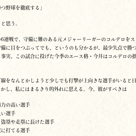
勝つ野球を徹底する」
たと思う。
の6連戦で、守備に難のある元メジャーリーガーのコルデロをス
守備に目をつぶってでも、というのも分かるが、最少失点で勝
。事実、この試合に投げた今季のエース格・今井はコルデロの
打線をなんとかしようと少しでも打撃が上向きな選手がいると
しかし、私にはまるきり的外れに思える。今、彼がすべきは
備力の高い選手
良い選手
る盗塁や走塁に長けた選手
実に打てる選手