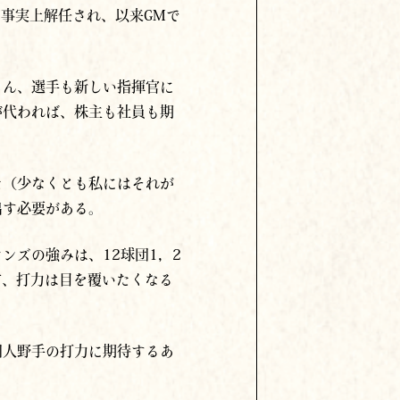
事実上解任され、以来GMで
ろん、選手も新しい指揮官に
が代われば、株主も社員も期
た（少なくとも私にはそれが
出す必要がある。
ンズの強みは、12球団1，2
方、打力は目を覆いたくなる
国人野手の打力に期待するあ