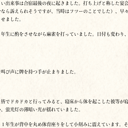
しい出来事は合宿最後の夜に起きました。打ち上げと称した宴
今なら訴えられそうですが、当時はフツーのことでした）、早
させました。
３年生に酌をさせながら麻雀を打っていました。日付も変わり
な叫び声に牌を持つ手が止まりました。
に皆でドカドカと行ってみると、寝床から体を起こした彼等が
か、蛍光灯の薄暗い光が揺れていました。
う１年生が
背中を丸め体育座りをして小刻みに震えています。