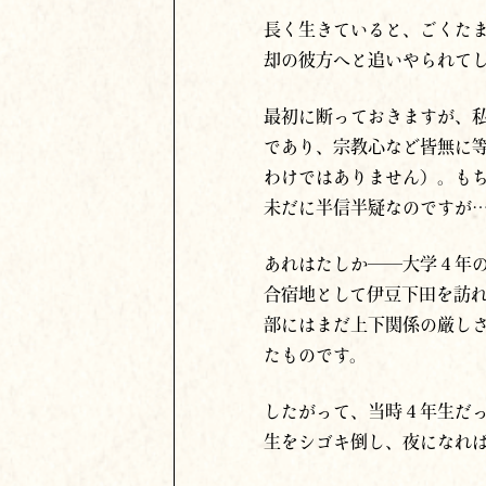
長く生きていると、ごくた
却の彼方へと追いやられて
最初に断っておきますが、
であり、宗教心など皆無に
わけではありません）。も
未だに半信半疑なのですが
あれは
たしか
──大学４年
合宿地として伊豆下田を訪
部にはまだ上下関係の厳し
たものです。
したがって、当時４年生だ
生をシゴキ倒し、夜になれ