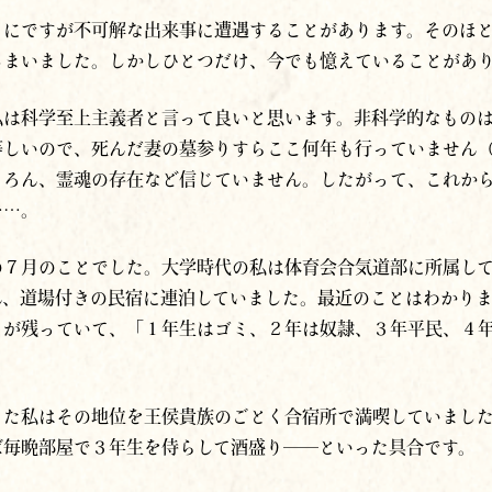
まにですが不可解な出来事に遭遇することがあります。そのほ
しまいました。しかしひとつだけ、今でも憶えていることがあ
私は科学至上主義者と言って良いと思います。非科学的なもの
等しいので、死んだ妻の墓参りすらここ何年も行っていません
ちろん、霊魂の存在など信じていません。したがって、これか
……。
の７月のことでした。大学時代の私は体育会合気道部に所属し
れ、道場付きの民宿に連泊していました。最近のことはわかり
さが残っていて、「１年生はゴミ、２年は奴隷、３年平民、４
った私はその地位を王侯貴族のごとく合宿所で満喫していまし
ば毎晩部屋で３年生を侍らして酒盛り──といった具合です。