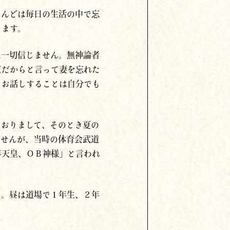
とんどは毎日の生活の中で忘
ります。
は一切信じません。無神論者
（だからと言って妻を忘れた
らお話しすることは自分でも
ておりまして、そのとき夏の
ませんが、当時の体育会武道
年天皇、ＯＢ神様」と言われ
た。昼は道場で１年生、２年