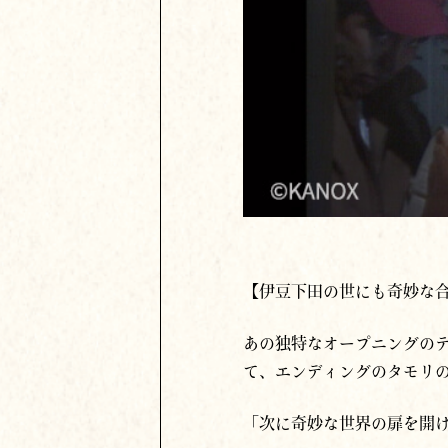
【伊豆下田の世にも奇妙な
あの独特なオープニングの
て、
エンディングの
タモリ
「次に奇妙な世界の扉を開