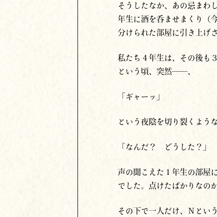
そうしたなか、あの忌まわ
年生に酒を呑ませまくり（
分けられた部屋に引き上げ
私たち４年生は、その後も
という頃、突然──、
「ギャーッ」
という夜陰を切り裂くよう
「なんだ？ どうした？」
声の聞こえた１年生の部屋
でした。点けたばかりなの
その下で一人だけ、
Ｎとい