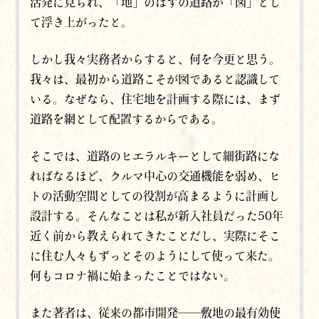
活発に見られ、「地」のはずの道路が「図」とし
て浮き上がったと。
しかし我々実務者からすると、何を今更と思う。
我々は、最初から道路こそが図であると認識して
いる。なぜなら、住宅地を計画する際には、まず
道路を網として配置するからである。
そこでは、道路のヒエラルキーとして細街路にな
ればなるほど、クルマ中心の交通機能を弱め、ヒ
トの活動空間としての役割が高まるように計画し
設計する。そんなことは私が新入社員だった50年
近く前から教えられてきたことだし、実際にそこ
に住む人々もずっとそのようにして使って来た。
何もコロナ禍に始まったことではない。
また著者は、従来の都市開発──敷地の最有効使