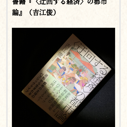
書籍『〈迂回する経済〉の都市
論』（吉江俊）