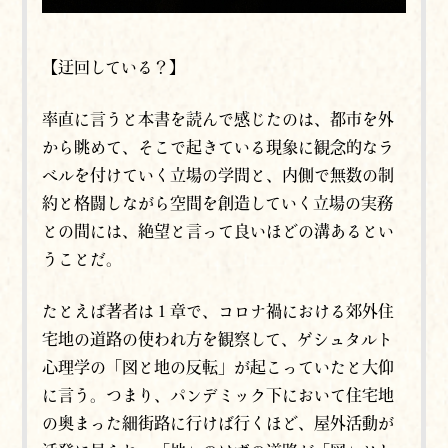
【迂回している？】
率直に言うと
本書を読んで感じたのは、都市を外
から眺めて、そこで起きている現象に観念的なラ
ベルを付けていく立場の学問と、内側で無数の制
約と格闘しながら空間を創造していく立場の実務
との間には、絶望と言って良いほどの溝あるとい
うことだ。
たとえば著者は１章で、コロナ禍における郊外住
宅地の道路の使われ方を観察して、ゲシュタルト
心理学の「図と地の反転」が起こっていたと大仰
に言う。つまり、パンデミック下において住宅地
の奥まった細街路に行けば行くほど、屋外活動が