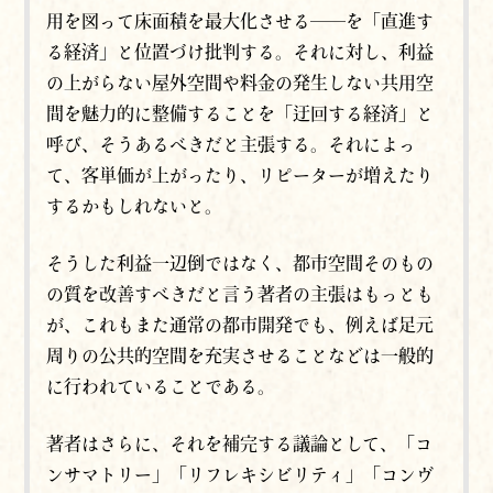
用を図って床面積を最大化させる──を「直進す
る経済」と位置づけ批判する。それに対し、利益
の上がらない屋外空間や料金の発生しない共用空
間を魅力的に整備することを「迂回する経済」と
呼び、そうあるべきだと主張する。それによっ
て、客単価が上がったり、リピーターが増えたり
するかもしれないと。
そうした利益一辺倒ではなく、都市空間そのもの
の質を改善すべきだと言う著者の主張はもっとも
が、これもまた
通常の都市開発でも、例えば足元
周りの公共的空間を充実させることなどは一般的
に行われていることである。
著者はさらに、それを補完する議論として、「コ
ンサマトリー」「リフレキシビリティ」「コンヴ