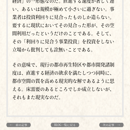
経済」の一形態なのだ。直進する速度が著しく遅
い、あるいは規模が極めて小さいに過ぎない。事
業者は投資利回りに見合ったものしか造らない。
要するに現状においてその見合った形が、その空
間利用だったというだけのことである。そして、
その「利回りに見合う事業投資」を投資をしない
立場から批判しても詮無いことである。
その意味で、現行の都市再生特区や都市開発諸制
度は、直進する経済の欲求を満たしつつ同時に、
都市空間の質を高める現実的な解であるように思
える。床需要のあるところでしか成立しないが、
それもまた現実なのだ。
← 前の記事
BLOG一覧に戻る
次の記事 →