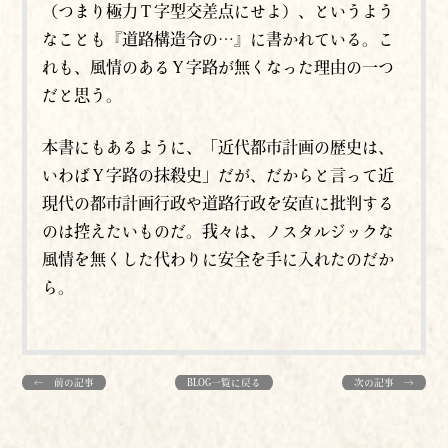
（つまり極力Ｔ字型交差点にせよ）、というよう
なことも『道路構造令の…』に書かれている。こ
れも、風情のあるＹ字路が無くなった理由の一つ
だと思う。
本書にもあるように、「近代都市計画の歴史は、
いわばＹ字路の抹殺史」だが、だからと言って近
現代の都市計画行政や道路行政を安直に批判する
のは控えたいものだ。我々は、ノスタルジックな
風情を無くした代わりに安全を手に入れたのだか
ら。
← 前の記事
BLOG一覧に戻る
次の記事 →