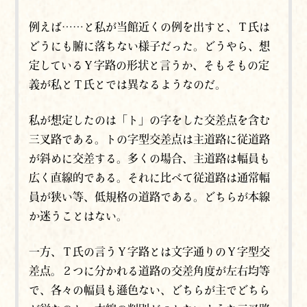
例えば……と私が当館近くの例を出すと、Ｔ氏は
どうにも腑に落ちない様子だった。どうやら、想
定しているＹ字路の形状と言うか、そもそもの定
義が私とＴ氏とでは異なるようなのだ。
私が想定したのは「ト」の字をした交差点を含む
三叉路である。トの字型交差点は主道路に従道路
が斜めに交差する。多くの場合、主道路は幅員も
広く直線的である。それに比べて従道路は通常幅
員が狭い等、低規格の道路である。どちらが本線
か迷うことはない。
一方、Ｔ氏の言うＹ字路とは文字通りのＹ字型交
差点。２つに分かれる道路の交差角度が左右均等
で、各々の幅員も遜色ない、どちらが主でどちら