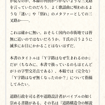
が従なのか、本線の判別がつかないような三叉路
を言っていたのだろう。よく
歌謡曲に唄われるよ
うな「迷い」や「別れ」のメタファーとしての三
叉路か
──。
これは確かに無い。おそらく国内の市街地では皆
無に近いのではないだろうか。Ｔ氏の言うように
滅多にお目にかかることはないはずだ。
本書のタイトルは『Ｙ字路はなぜ生まれるのか』
だが（ちなみに、本書で扱っているのもほとんど
がトの字型交差点である）、本稿では（完全な）
「Ｙ字路はなぜ無くなったのか？」について指摘
してみたい。
道路行政を司る者や道路設計者がバイブルの如く
崇める書籍がある。その名は『道路構造令の解説