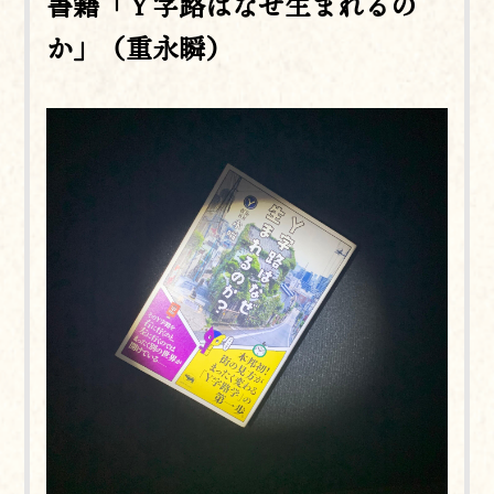
書籍「Ｙ字路はなぜ生まれるの
か」（重永瞬）