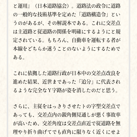
と運用』（日本道路協会）。道路法の政令に
道路
の一般的な技術基準を定めた
「道路構造令」
とい
うのがあるが、その解説本である。これに交差点
は主道路と従道路の関係を明確にするようにと規
定されている。もちろん、自動車を運転する者が
本線をどちらか迷うことのないようにするためで
ある。
これに依拠した道路行政が日本中の交差点改良を
進めた結果、近世まであった「追分」に代表され
るような完全なＹ字路が姿を消したのだと思う。
さらに、主従をはっきりさせたトの字型交差点で
あっても、交差点内の鋭角側見通しが悪く事故率
が高いため、交差角度は交差点直近で従道路を無
理やり折り曲げてでも直角に限りなく近くにせよ