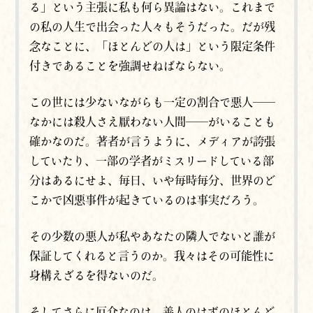
る」という主張に私も何ら異論はない。これまで
の私の人生で出会った人々もそうだった。だが残
念なことに、「ほとんどの人は」という限定条件
付きであることを強調せねばならない。
この世には少ないながらも一定の割合で悪人──
なかには殺人さえ厭わない人間──がいることも
確かなのだ。著者が言うように、メディアが誇張
していたり、一部の学者がミスリードしている部
分はあるにせよ、毎日、いや毎時毎分、世界のど
こかで凶悪事件が起きているのは事実だろう。
その少数の悪人が私やあなたの隣人でないと誰が
保証してくれると言うのか。我々はその可能性に
身構えざるを得ないのだ。
そしてさらに厄介なのは、善人のはずのほとんど