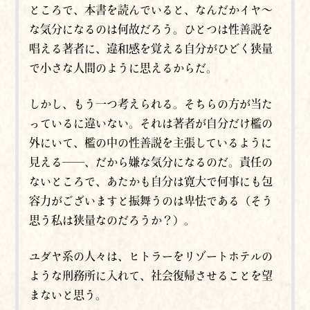
ところで、本書を読んでいると、なんだかイヤ～
な気分になるのは何故だろう。ひとつは性善説を
唱える著者に、違和感を覚える自分がひどく狭量
で小さな人間のように思えるからだ。
しかし、もう一つ考えられる。そちらの方が当た
っているに違いない。それは著者が自分だけ檻の
外にいて、檻の中の性善説を主張しているように
見える──、だから嫌な気分になるのだ。責任の
ないところで、あたかも自分は寛大で何事にも包
容力がございますと振舞うのは卑怯である（そう
思う私は狭量なのだろうか？）。
ユダヤ系の人々は、ヒトラーをリゾートホテルの
ような刑務所に入れて、社会復帰させることを望
まないと思う。