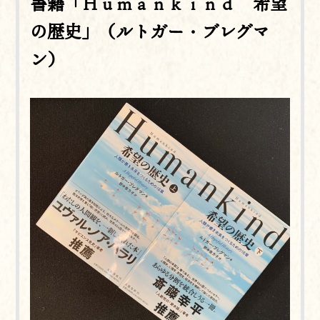
書籍「Ｈｕｍａｎｋｉｎｄ 希望
の歴史」（ルトガー・ブレグマ
ン）