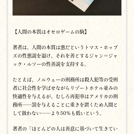
【人間の本質はオセロゲームの駒】
著者は、人間の本質は悪だというトマス・ホッブ
ズの性悪説を退け、それを善とするジャン＝ジャ
ック・ルソーの性善説を支持する。
たとえば、ノルウェーの刑務所は殺人犯等の受刑
者に社会性を学ばせながらリゾートホテル並みの
快適性を与えるが、むしろ再犯率はアメリカの刑
務所──罰を与えることに重きを置くため人間と
して扱わない──より50％も低いという。
著者の「ほとんどの人は善意に基づいて生きてい