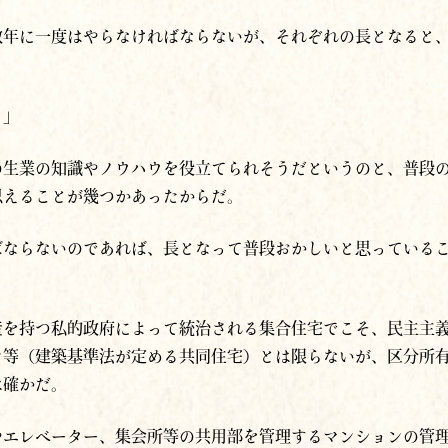
数年に一度はやらなければならないが、それぞれの長となると
う」
の生業の知識やノウハウを役立てられそうだというのと、普段
思えることが幾つかあったからだ。
ばならないのであれば、長となって普段おかしいと思っている
産を持つ私的政府によって統治される集合住宅でこそ、民主主
ン等（建築基準法が定める共同住宅）とは限らないが、区分所
は確かだ。
やエレベーター、集会所等の共用部を管理するマンションの管