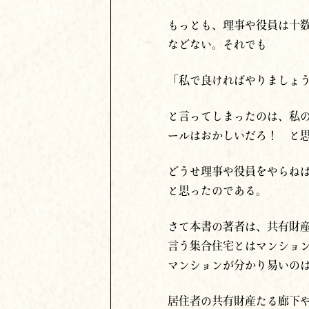
もっとも、理事や役員は十
などない。それでも
「私で良ければやりましょ
と言ってしまったのは、私
ールはおかしいだろ！ と
どうせ理事や役員をやらね
と思ったのである。
さて本書の著者は、共有財
言う集合住宅とはマンショ
マンションが分かり易いの
居住者の共有財産たる廊下