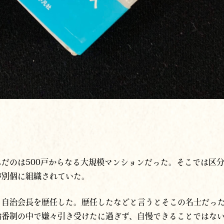
】
だのは500戸からなる大規模マンションだった。そこでは区
が別個に組織されていた。
と自治会長を歴任した。歴任したなどと言うとそこの名士だっ
輪番制の中で嫌々引き受けたに過ぎず、自慢できることではな