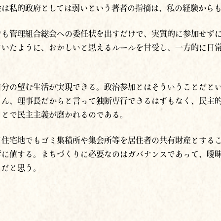
会は私的政府としては弱いという著者の指摘は、私の経験から
でも管理組合総会への委任状を出すだけで、実質的に参加せず
ていたように、おかしいと思えるルールを甘受し、一方的に日
自分の望む生活が実現できる。政治参加とはそういうことだと
ろん、理事長だからと言って独断専行できるはずもなく、民主
ことで民主主義が磨かれるのである。
て住宅地でもゴミ集積所や集会所等を居住者の共有財産とする
考に値する。まちづくりに必要なのはガバナンスであって、曖
りだと思う。