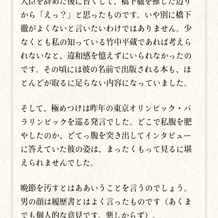
大臣を辞めた後に暫くして、橋下徹を推した辺り
から「えっ？」と思ったものです。いや別に橋下
徹がよくないと言いたいわけではありません。少
なくとも私の知っている竹中平蔵であれば考えら
れないなと、違和感を憶えずにいられなかったの
です。その頃には彼の名前で出版される本も、ほ
とんどが取るに足らない内容になっていました。
そして、極めつけは昨年の東京オリンピック・パ
ラリンピックを巡る発言でした。どこで私腹を肥
やしたのか、どてっ腹を突き出してインタビュー
に答えていた彼の姿は、まったくもって見るに堪
えられませんでした。
晩節を汚すとはああいうことを言うのでしょう。
男の顔は履歴書とはよく言ったものです（あくま
でも個人的な意見です。悪しからず）。