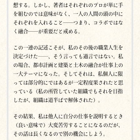
想する。しかし、著者はそれぞれのプロが単に手
を組むのでは意味がなく、一人の人間の頭の中に
それぞれを入れること──つまり、コラボではな
く融合──が重要だと戒める。
この一連の記述こそが、私のその後の職業人生を
決定づけた――、そう言っても過言ではない。私
の場合、都市計画と建築と土木の融合が仕事上の
一大テーマになった。そしてそれは、私個人に限
っては部分的にではあるが一定程度果されたと思
っている（私の所管していた組織でもそれを目指
したが、組織は道半ばで解体された）。
その結果、私は他人に自分の仕事を説明するとき
（良い意味で）大変苦労することになるのだが、
その話は長くなるので別の機会にしよう。