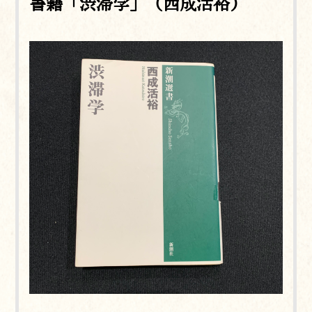
書籍「渋滞学」（西成活裕）