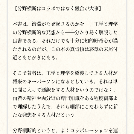
【分野横断はコラボではなく融合が大事】
本書は、渋滞がなぜ起きるのかを──工学と理学
の分野横断的な発想から──分かり易く解説した
良書である。それだけでも十分に知的好奇心が満
たされるのだが、この本の真骨頂は終章の末尾付
近とあとがきにある。
そこで著者は、工学と理学を橋渡しできる人材が
将来のキーパーソンになるとしている。それは単
に間に入って通訳をする人材をいうのではなく、
両者の精神や両分野の専門知識をある程度細部ま
で理解したうえで、それら細部にこだわらずに新
たな発想をする人材だという。
分野横断的というと、よくコラボレーションを連