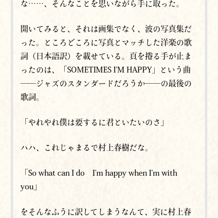
な……、そんなことを思いながら手に取った。
開いてみると、それは画集でなく、波の写真集だ
った。ところどころに写真とマッチした洋楽の歌
詞（日本語訳）を載せている。頁を捲る手が止ま
ったのは、「SOMETIMES I’M HAPPY」という曲
──ジャズのスタンダードだろうか──の最後の
歌詞。
「やれやれ僕は要するに君といたいのさ」
ハハ、これじゃまるで村上春樹だな。
「So what can I do I’m happy when I’m with
you」
をそんなふうに訳してしまうなんて、実に村上春