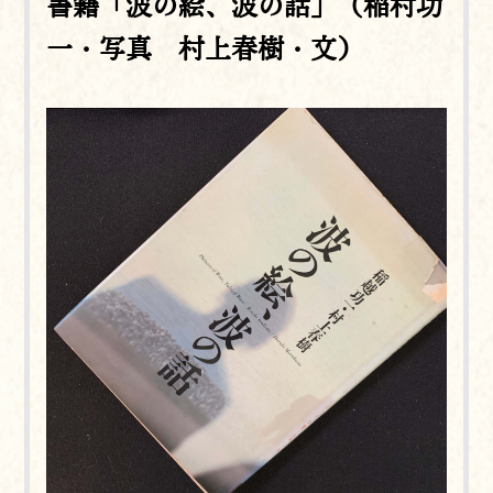
書籍「波の絵、波の話」（稲村功
一・写真 村上春樹・文）