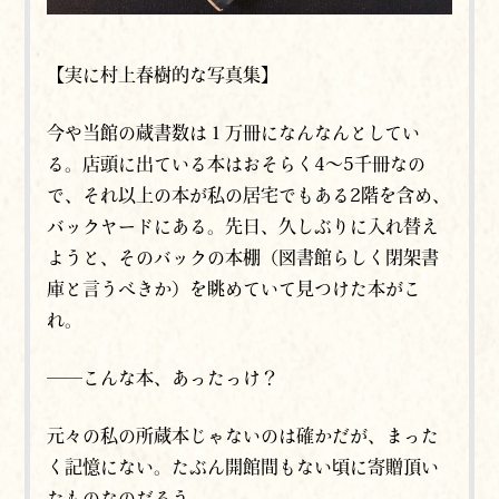
【実に村上春樹的な写真集】
今や当館の蔵書数は１万冊になんなんとしてい
る。店頭に出ている本はおそらく4～5千冊なの
で、それ以上の本が私の居宅でもある2階を含め、
バックヤードにある。先日、久しぶりに入れ替え
ようと、そのバックの本棚（図書館らしく閉架書
庫と言うべきか）を眺めていて見つけた本がこ
れ。
──こんな本、あったっけ？
元々の私の所蔵本じゃないのは確かだが、まった
く記憶にない。たぶん開館間もない頃に寄贈頂い
たものなのだろう。