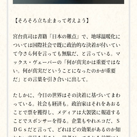
【そろそろ立ち止まって考えよう】
宮台真司は書籍「日本の難点」で、地球温暖化に
ついては国際社会で既に政治的な決着が付いてい
て今さら何を言っても無駄だ、と言っている。マ
ックス・ヴェーバーの「何が真実かは重要ではな
い。何が真実だということになったのかが重要
だ」との言葉を引き合いに出して。
たしかに、今日の世界はその決着に基づいてまわ
っている。社会も経済も。政治家はそれをあおる
ことで票を獲得し、メディアは大袈裟に報道する
ことでスポンサーを得る。企業もやれエコだ、Ｓ
ＤＧｓだと言って、どれほどの効果があるのか知