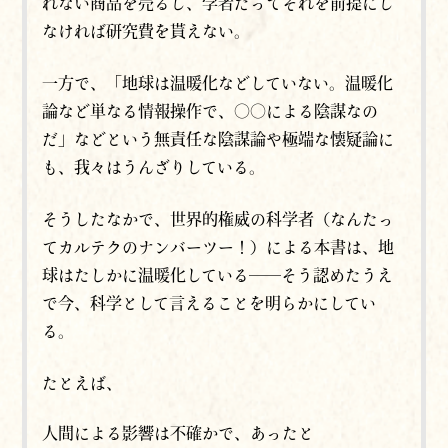
れない商品を売るし、学者だってそれを前提にし
なければ研究費を貰えない。
一方で、「地球は温暖化などしていない。温暖化
論など単なる情報操作で、〇〇による陰謀なの
だ」などという無責任な陰謀論や極端な懐疑論に
も、我々はうんざりしている。
そうしたなかで、世界的権威の科学者（なんたっ
てカルテクのナンバーツー！）による本書は、地
球はたしかに温暖化している──そう認めたうえ
で今、科学として言えることを明らかにしてい
る。
たとえば、
人間による影響は不確かで、あったと