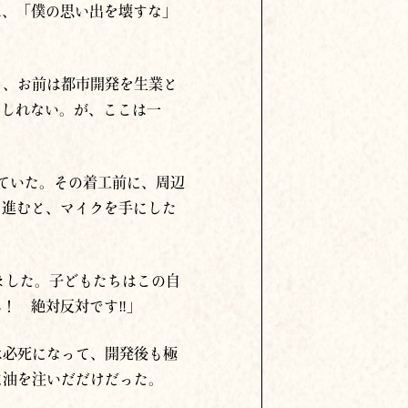
は、「僕の思い出を壊すな」
と、お前は都市開発を生業と
もしれない。が、ここは一
っていた。その着工前に、周辺
に進むと、マイクを手にした
ました。子どもたちはこの自
！ 絶対反対です‼」
は必死になって、開発後も極
に油を注いだだけだった。