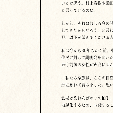
いとは思う。村上春樹や桑
と言っているのだ。
しかし、それはむしろ今の
してきたからだろう、と言
旦、以下を読んでくださる
私は今から30年ちかく前、
住民に対して説明会を開い
五〇前後の女性が声高に叫
「私たち家族は、ここの自然
然に触れて育ちました。思
会場は割れんばかりの拍手
力緑化するだの、開発する