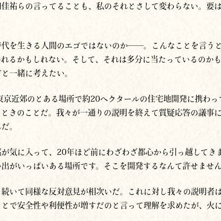
田佳祐らの言ってることも、私のそれとさして変わらない。要
時代を生きる人間のエゴではないのか──。こんなことを言う
われるかもしれない。そして、それは多分に当たっているのか
方と一緒に考えたい。
東京近郊のとある場所で約20ヘクタールの住宅地開発に携わ
たときのことだ。我々が一通りの説明を終えて質疑応答の議事
んだ。
が気に入って、20年ほど前にわざわざ都心から引っ越してき
い出がいっぱいある場所です。そこを開発するなんて許せません
。続いて同様な反対意見が相次いだ。これに対し我々の説明者
ことで安全性や利便性が増すだのと言って理解を求めたが、火