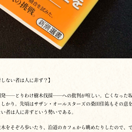
対しない者は人に非ず？】
開発──とりわけ樹木伐採──への批判が喧しい。亡くなった
もしかり。先頃はサザン・オールスターズの桑田佳祐もその意
ない者は人に非ずという勢いである。
並木をそぞろ歩いたり、沿道のカフェから眺めたりしたので、