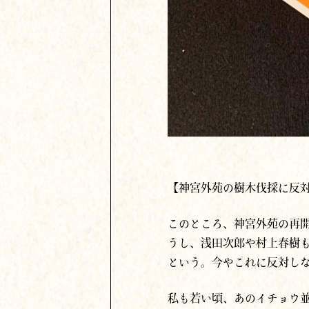
【神宮外苑の樹木伐採に反
このところ、神宮外苑の再
うし、浅田次郎や村上春樹
という。今やこれに反対し
私も若い頃、あのイチョウ