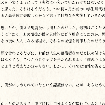
はＸを小突くようにして（実際に小突いていたわけではないが
なと思った。それはそうだろう。つい何ヶ月か前の中学生時代
たまＡ高受験に失敗したからと言って何故Ｘを劣後しているか
を思ったか、僕まで馬鹿扱いし出したのだった。最初はごくた
書くに当たり、あの頃彼が僕を具体的にどう馬鹿にしたのか、
はその後の大人になる過程で、それらの記憶を封印したのだろ
と顔を合わせるたびに、お前は人生の落後者なのだと決め付け
ではなくても、こつこつとジャブを当たられるように僕の心は
らせようと考えたか分からない。しかし、それでは知性で劣る
も、僕がいじめられていたという認識はない。だが、あらため
たかったのだろう？ 中学時代、自分よりＸが優れているとさ