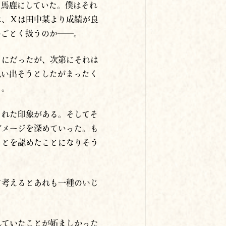
）馬鹿にしていた。僕はそれ
は、Ｘは田中某より成績が良
のごとく扱うのか――。
まにだったが、次第にそれは
思い出そうとしたがまったく
う。
られた印象がある。そしてそ
ダメージを深めていった。も
ことを認めたことになりそう
て考えるとあれも一種のいじ
れていたことが妬ましかった