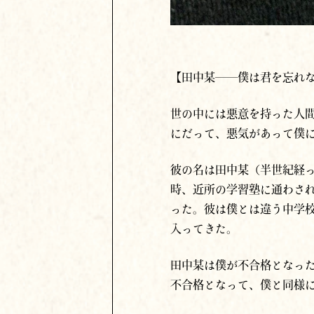
【田中某――僕は君を忘れ
世の中には悪意を持った人
にだって、悪気があって僕
彼の名は田中某（半世紀経
時、近所の学習塾に通わさ
った。彼は僕とは違う中学
入ってきた。
田中某は僕が不合格となっ
不合格となって、僕と同様