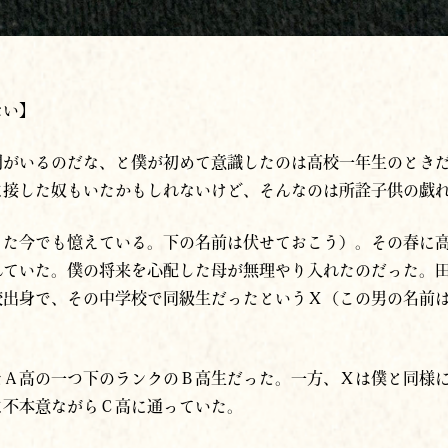
ない】
間がいるのだな、と僕が初めて意識したのは高校一年生のとき
に接した奴もいたかもしれないけど、そんなのは所詮子供の戯
った今でも憶えている。下の名前は伏せておこう）。その春に
れていた。僕の将来を心配した母が無理やり入れたのだった。
校出身で、その中学校で同級生だったというＸ（この男の名前
たＡ高の一つ下のランクのＢ高生だった。一方、Ｘは僕と同様
に不本意ながらＣ高に通っていた。