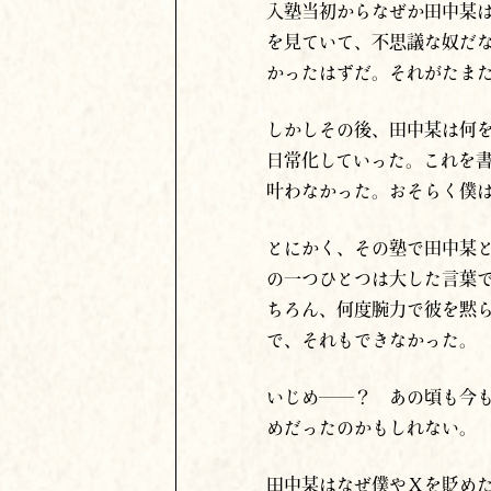
入塾当初からなぜか田中某
を見ていて、不思議な奴だ
かったはずだ。それがたま
しかしその後、田中某は何
日常化していった。これを
叶わなかった。おそらく僕
とにかく、その塾で田中某
の一つひとつは大した言葉
ちろん、何度腕力で彼を黙
で、それもできなかった。
いじめ――？ あの頃も今
めだったのかもしれない。
田中某はなぜ僕やＸを貶め