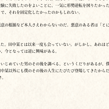
受験に失敗したのをよいことに、一気に形勢逆転を図りたかっ
とで、それを固定化したかったのかもしれない。
悪意の根源など本人さえわからないのだ。悪意のある者は「と
めた。田中某とは以来一度も会っていない。がしかし、あれほ
か、今となっては逆に興味がある。
をいじめていた男のその後を調べる、というくだりがあるが、
中某以外にも僕のその後の人生にたびたび登場してきたからだ。つ
さ。