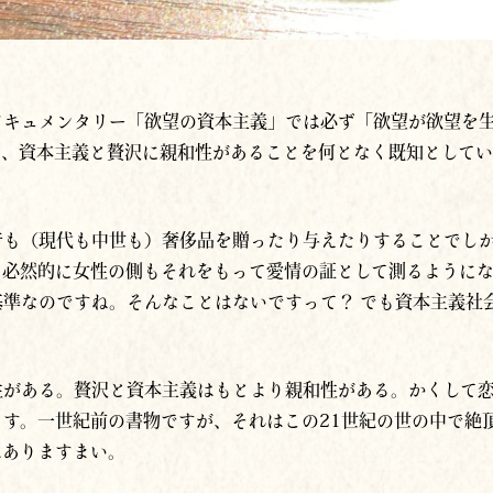
ドキュメンタリー「欲望の資本主義」では必ず「欲望が欲望を
は、資本主義と贅沢に親和性があることを何となく既知として
昔も（現代も中世も）奢侈品を贈ったり与えたりすることでし
ら必然的に女性の側もそれをもって愛情の証として測るように
基準なのですね。そんなことはないですって？ でも資本主義社
性がある。贅沢と資本主義はもとより親和性がある。かくして
す。一世紀前の書物ですが、それはこの21世紀の世の中で絶
はありますまい。