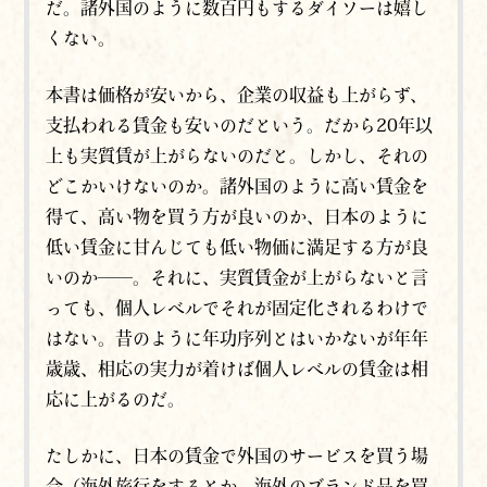
だ。諸外国のように数百円もするダイソーは嬉し
くない。
本書は価格が安いから、企業の収益も上がらず、
支払われる賃金も安いのだという。だから20年以
上も実質賃が上がらないのだと。しかし、それの
どこかいけないのか。諸外国のように高い賃金を
得て、高い物を買う方が良いのか、日本のように
低い賃金に甘んじても低い物価に満足する方が良
いのか──。それに、実質賃金が上がらないと言
っても、個人レベルでそれが固定化されるわけで
はない。昔のように年功序列とはいかないが年年
歳歳、相応の実力が着けば個人レベルの賃金は相
応に上がるのだ。
たしかに、日本の賃金で外国のサービスを買う場
合（海外旅行をするとか、海外のブランド品を買