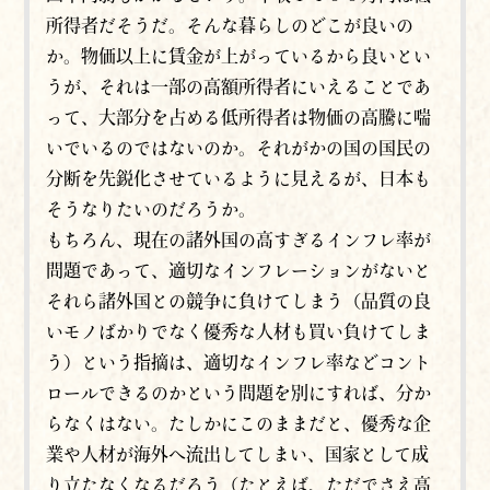
所得者だそうだ。そんな暮らしのどこが良いの
か。物価以上に賃金が上がっているから良いとい
うが、それは一部の高額所得者にいえることであ
って、大部分を占める低所得者は物価の高騰に喘
いでいるのではないのか。それがかの国の国民の
分断を先鋭化させているように見えるが、日本も
そうなりたいのだろうか。
もちろん、現在の諸外国の高すぎるインフレ率が
問題であって、適切なインフレーションがないと
それら諸外国との競争に負けてしまう（品質の良
いモノばかりでなく優秀な人材も買い負けてしま
う）という指摘は、適切なインフレ率などコント
ロールできるのかという問題を別にすれば、分か
らなくはない。たしかにこのままだと、優秀な企
業や人材が海外へ流出してしまい、国家として成
り立たなくなるだろう（たとえば、ただでさえ高