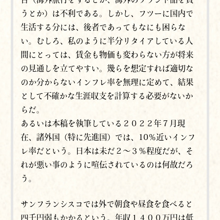
うとか）は不利である。しかし、フツーに国内で
生活する分には、後者であってもなにも困らな
い。むしろ、私のように半分リタイアしている人
間にとっては、賃金も物価も変わらない方が将来
の見通しを立てやすい。幾らを想定すれば適切な
のか分からないインフレ率を無理に定めて、結果
として不確かな生涯収支を計算する必要がないか
らだ。
あるいは本稿を執筆している２０２２年７月現
在、諸外国（特に先進国）では、10％近いインフ
レ率だという。日本は未だ２～３％程度だが、そ
れが悪い事のように喧伝されているのは何故だろ
う。
サンフランシスコでは外で朝食や昼食を食べると
四千円弱もかかるという。年収１４００万円は低