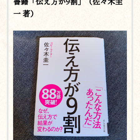
書籍「伝え方が9割」（佐々木圭
一 著）