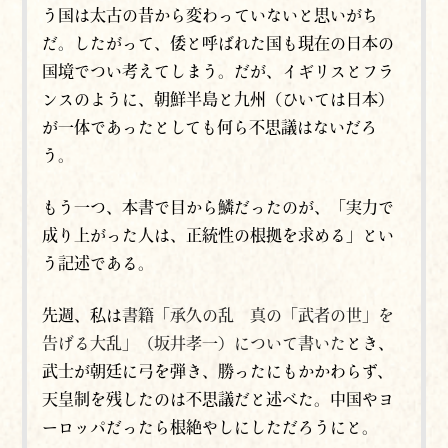
う国は太古の昔から変わっていないと思いがち
だ。したがって、倭と呼ばれた国も現在の日本の
国境でつい考えてしまう。だが、イギリスとフラ
ンスのように、朝鮮半島と九州（ひいては日本）
が一体であったとしても何ら不思議はないだろ
う。
もう一つ、本書で目から鱗だったのが、「実力で
成り上がった人は、正統性の根拠を求める」とい
う記述である。
先週、私は
書籍「承久の乱 真の「武者の世」を
告げる大乱」（坂井孝一）について書いた
とき、
武士が朝廷に弓を弾き、勝ったにもかかわらず、
天皇制を残したのは不思議だと述べた。中国やヨ
ーロッパだったら根絶やしにしただろうにと。