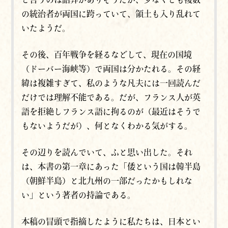
の統治者が両国に跨っていて、領土も入り乱れて
いたようだ。
その後、百年戦争を経るなどして、現在の国境
（ドーバー海峡等）で
両国は
分かたれる。その経
緯は複雑すぎて、私のような凡夫には一回読んだ
だけでは理解不能である。だが、フランス人が英
語を拒絶しフランス語に拘るのが（最近はそうで
もないようだが）、何となくわかる気がする。
その辺りを読んでいて、ふと思い出した。それ
は、本書の第一章にあった「倭という国は韓半島
（朝鮮半島）と北九州の一部だったかもしれな
い」という著者の持論である。
本稿の冒頭で指摘したように私たちは
、
日本とい