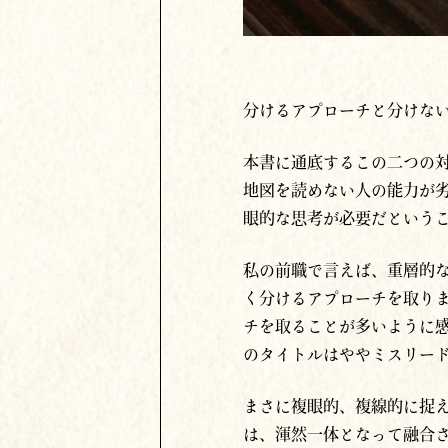
分けるアプローチと分けな
本書に通底するこの二つの
地図を読めない人の能力が
眼的な思考が必要だという
私の前職で言えば、重層的
く分けるアプローチを取り
チを取ることが多いように
のタイトルはややミスリー
まさに複眼的、複線的に捉
は、渾然一体となって融合