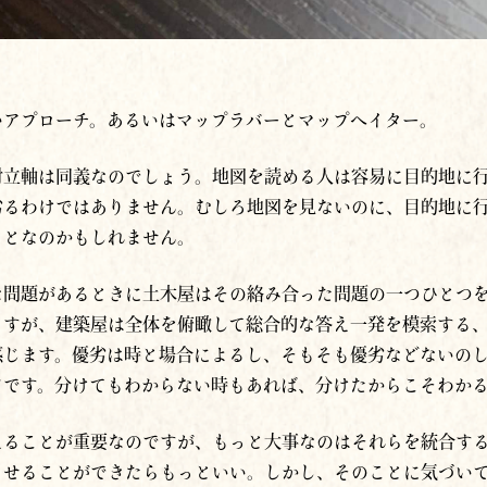
いアプローチ。あるいはマップラバーとマップヘイター。
対立軸は同義なのでしょう。地図を読める人は容易に目的地に
劣るわけではありません。むしろ地図を見ないのに、目的地に
ことなのかもしれません。
な問題があるときに土木屋はその絡み合った問題の一つひとつ
ますが、建築屋は全体を俯瞰して総合的な答え一発を模索する
感じます。優劣は時と場合によるし、そもそも優劣などないの
ドです。分けてもわからない時もあれば、分けたからこそわか
えることが重要なのですが、もっと大事なのはそれらを統合す
させることができたらもっといい。しかし、そのことに気づい