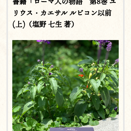
書籍「ローマ人の物語 第8巻 ユ
リウス・カエサル ルビコン以前
(上)（塩野 七生 著）