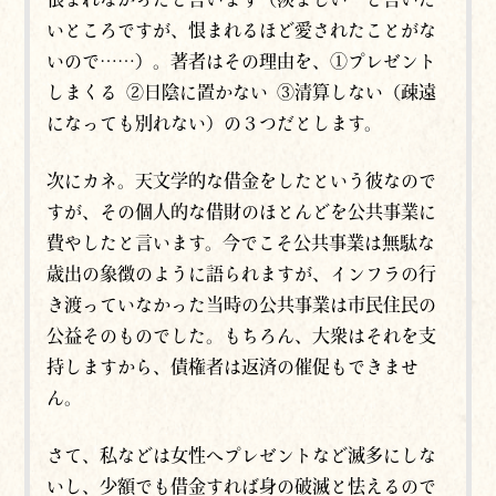
いところですが、恨まれるほど愛されたことがな
いので……）。著者はその理由を、①プレゼント
しまくる ②日陰に置かない ③清算しない（疎遠
になっても別れない）の３つだとします。
次にカネ。天文学的な借金をしたという彼なので
すが、その個人的な借財のほとんどを公共事業に
費やしたと言います。今でこそ公共事業は無駄な
歳出の象徴のように語られますが、インフラの行
き渡っていなかった当時の公共事業は市民住民の
公益そのものでした。もちろん、大衆はそれを支
持しますから、債権者は返済の催促もできませ
ん。
さて、私などは女性へプレゼントなど滅多にしな
いし、少額でも借金すれば身の破滅と怯えるので