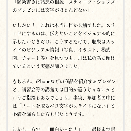
「箇条書きは諸悪の根源。スティーブ・ジョブズ
のプレゼンには文字がほとんどない」。
たしかに！ これは本当に目から鱗でした。スラ
イドにするのは、伝えたいことをビジュアル的に
示したいときだけ。こうするだけで、聴衆はスラ
イドのビジュアル情報（写真、イラスト、模式
図、チャート等）を見つつも、耳は私の話に傾け
ているという実感が沸きました。
もちろん、iPhoneなどの商品を紹介するプレゼン
と、講習会等の講義では目的が違うじゃないかと
いうご指摘もあるでしょう。事実、参加者の中に
は「ノートを取るべき文字がスライドにない」と
不満を漏らした方も居たようです。
しかし一方で、「面白かった！」、「最後まで眠