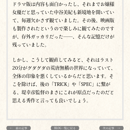
ドラマ版は内容も面白かったし、それまでお嬢様
女優だと思っていた中谷美紀も新境地を開いてい
て、毎週欠かさず観ていました。その後、映画版
も製作されたというので楽しみに観てみたのです
が、存外ガッカリだった──、そんな記憶だけが
残っていました。
しかし、こうして観直してみると、それはラスト
20分がグダグダの荒唐無稽の世界になっていて、
全体の印象を悪くしているからだと思います。そ
こを除けば、後の「TRICK」や「SPEC」に繋が
る、堤幸彦監督のまさにこれが原点だったのだと
思える秀作と言っても良いでしょう。
← 前の記事
BLOG一覧に戻る
次の記事 →