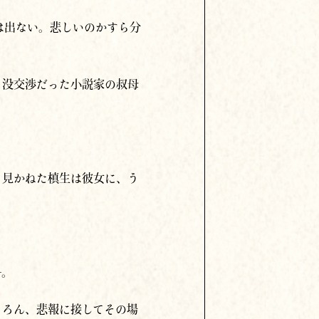
は出ない。悲しいのかすら分
と没交渉だった小説家の叔母
。見かねた槙生は彼女に、う
」
─。
ちろん、悲報に接してその場