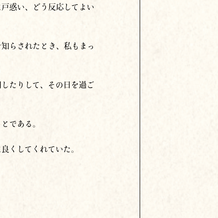
に戸惑い、どう反応してよい
を知らされたとき、
私も
まっ
回したりして、その日を過ご
ことである。
に良くしてくれていた。