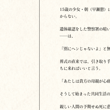
15歳の少女・朝（早瀬憩）
からない。
遺体確認をした警察署の暗
──は、
「別にヘンじゃないよ」と
葬式の直来では、引き取り
ちに来ればいいと言う。
「あたしは貴方の母親が心
そうして始まった共同生活
親しい人間の予期せぬ死に