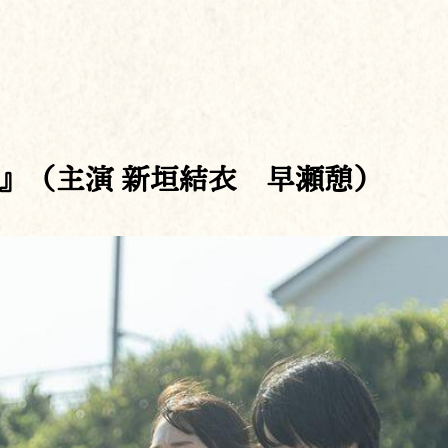
』（主演 新垣結衣 早瀬憩）