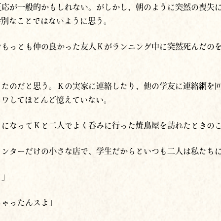
反応が一般的かもしれない。がしかし、朝のように突然の喪失
特別なことではないように思う。
でもっとも仲の良かった友人Ｋがランニング中に突然死んだの
ったのだと思う。Ｋの実家に連絡したり、他の学友に連絡網を
フワしてほとんど憶えていない。
くになってＫと二人でよく呑みに行った焼鳥屋を訪れ
たときの
ウンターだけの小さな店で、
学生だからと
いつも
二人は
私たち
？」
じゃったんスよ」