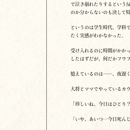
で泣き崩れたりするという
のか分からないのも決して
というのは学生時代、学科
たく実感がわかなかった。
受け入れるのに時間がかか
したはずだが、何だかフワ
憶えているのは──、夜遅
大将とママでやっている
カ
「珍しいね、今日はひとり
「いや、あいつ
…
今日死ん