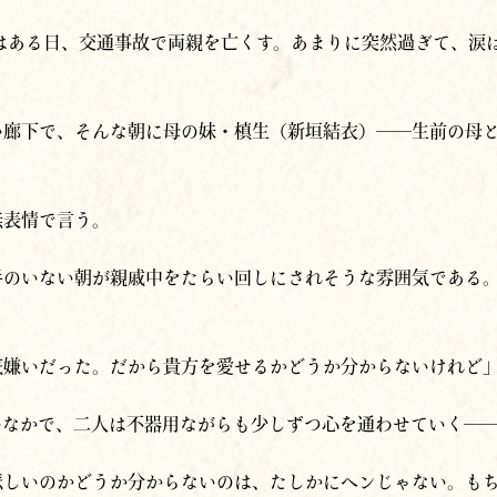
はある日、交通事故で
両親を
亡くす。あまりに突然過ぎて、涙
い廊下で、そんな朝に母の妹・槙生（新垣結衣）──生前の母
無表情で言う。
手のいない朝が親戚中をたらい回しにされそうな雰囲気である
底嫌いだった。だから貴方を愛せるかどうか分からないけれど
のなかで、二人は不器用ながらも少しずつ心を通わせていく─
悲しいのかどうか分からないのは、たしかにヘンじゃない。も