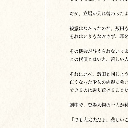
だが、立場が入れ替わった
殺意はなかったのだ。薮田
それはとりもなおさず、罪
その機会が与えられないま
との代償とはいえ、苦しい
それに比べ、薮田と同じよ
亡くなった少女の両親に会
できるのは謝り続けること
劇中で、登場人物の一人が
「でも大丈夫だよ。悲しい