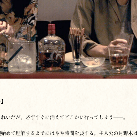
い】
きれいだが、必ずすぐに消えてどこかに行ってしまう──。
観始めて理解するまでにはやや時間を要する。主人公の月野木