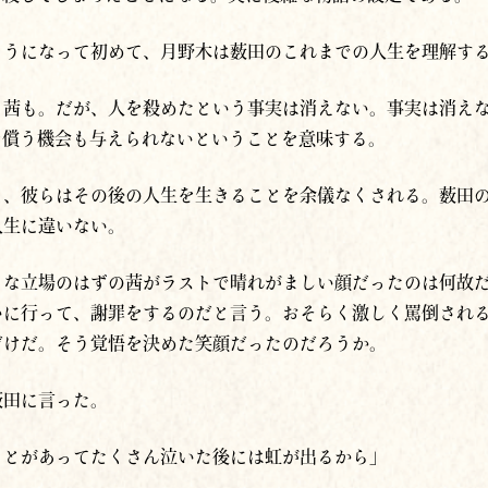
ようになって初めて、月野木は薮田のこれまでの人生を理解す
も茜も。だが、人を殺めたという事実は消えない。事実は消え
を償う機会も与えられないということを意味する。
ま、彼らはその後の人生を生きることを余儀なくされる。薮田
人生に違いない。
うな立場のはずの茜がラストで晴れがましい顔だったのは何故
いに行って、謝罪をするのだと言う。おそらく激しく罵倒され
だけだ。そう覚悟を決めた笑顔だったのだろうか。
薮田に言った。
ことがあってたくさん泣いた後には虹が出るから」