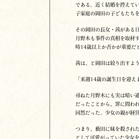
である。近く結婚を控えて
子家庭の岡田の子どもたち
その岡田の長女・茜がある
月野木も事件の真相を取材
時14歳以上か否かが重要だ
茜は、と岡田は絞り出すよ
「来週14歳の誕生日を迎え
尋ねた月野木にも実は暗い
だったことから、罪に問わ
同然だった。少女の親が経
つまり、薮田に妹を殺された
として可愛がっていた少女