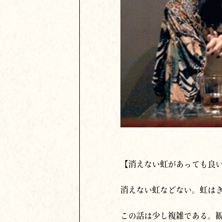
【消えない虹があっても良
消えない虹などない。虹は
この話は少し複雑である。