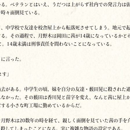
いる。ベテランとはいえ、うだつは上がらず社内での発言力は
を時々面倒見ている。
日、中学校で友達を校舎屋上から転落死させてしまう。地元で
する。その過程で、月野木は岡田に茜が14歳になっているかと
と。14歳未満は刑事責任を問わないことになっている。
うに言った。
ます」
過去がある。中学生の頃、妹を自分の友達・薮田晃に殺された過
れなかった。その薮田は香川晃と苗字を変え、なんと茜に屋上
営する小さな町工場に勤めているからだ。
月野木は20数年の時を経て、親しく面倒を見ていた茜の手を
を殺してしまったことになる。実に複雑な物語の設定である。