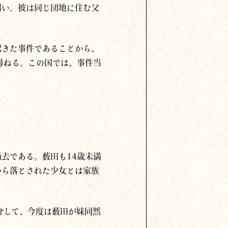
弱い。彼は同じ団地に住む父
起きた事件であることから、
尋ねる。この国では、事件当
去である。薮田も14歳未満
から落とされた少女とは家族
介して、今度は薮田が妹同然