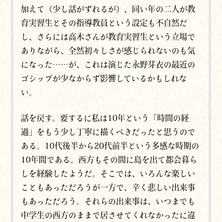
加えて（
少
し話がずれるが）
、同い年の二人が教
育実習生とその指導教員という設定も不自然だ
し、
さらには高木さんが教育実習生という立場で
ありながら、
全然
初々しさが感じられないのも気
になった……が、これは演じた永野芽衣の最近の
ゴシップが少なからず影響しているかもしれな
い。
話を戻す。要するに私は10年という「時間の経
過」をもう少し丁寧に描くべきだったと思うので
ある。10代後半から20代前半という多感な時期の
10年間である。西方もその間に島を出て都会暮ら
しを経験したようだ。そこでは、いろんな楽しい
こともあっただろうが一方で、辛く悲しい出来事
もあっただろう。それらの出来事は、いつまでも
中学生の西方のままで居させてくれなかったに違