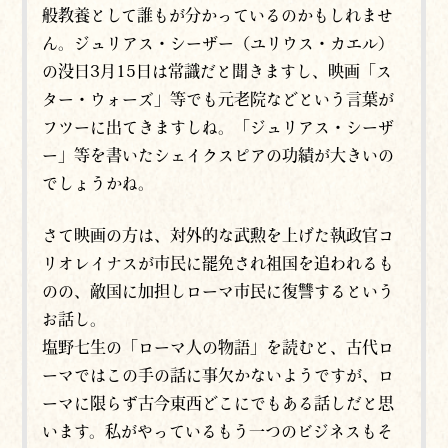
般教養として誰もが分かっているのかもしれませ
ん。ジュリアス・シーザー（ユリウス・カエル）
の没日3月15日は常識だと聞きますし、映画「ス
ター・ウォーズ」等でも元老院などという言葉が
フツーに出てきますしね。「ジュリアス・シーザ
ー」等を書いたシェイクスピアの功績が大きいの
でしょうかね。
さて映画の方は、対外的な武勲を上げた執政官コ
リオレイナスが市民に罷免され祖国を追われるも
のの、敵国に加担しローマ市民に復讐するという
お話し。
塩野七生の「ローマ人の物語」を読むと、古代ロ
ーマではこの手の話に事欠かないようですが、ロ
ーマに限らず古今東西どこにでもある話しだと思
います。私がやっているもう一つのビジネスもそ