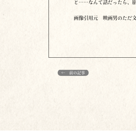
と……なんて話だったら、
画像引用元 映画男のただ
← 前の記事