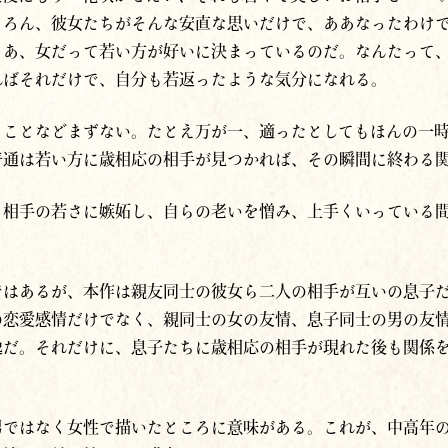
ちろん、彼女たちがそんな安直な思いだけで、ああなったわけ
ゃあ、女だって若い方が好いに決まっているのだ。なんたって
ればそれだけで、自分も若返ったような気分になれる。
うことなどまずない。たとえ万が一、適ったとしてもほんの一
普通は若い方に歳相応の相手が見つかれば、その瞬間に終わる
も相手の若さに嫉妬し、自らの老いを憎み、上手くいっている
ではあるが、本作は親友同士の彼女ら二人の相手が互いの息子
の恋愛感情だけでなく、親同士の女の友情、息子同士の男の友
逸だ。それだけに、息子たちに歳相応の相手が現れた後も関係を
。
男ではなく女性で描いたところに意味がある。これが、中高年