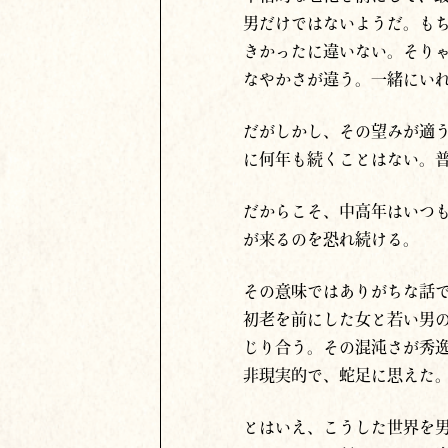
男だけではないようだ。も
きかったに違いない。そり
なやかさが違う。一緒にい
だがしかし、その望みが適
に何年も続くことはない。
だからこそ、中高年はいつ
が来るのを恐れ続ける。
その意味ではありがちな話
初老を前にした女と若い男
じり合う。その混沌さが秀
非現実的で、蛇足に思えた
とはいえ、こうした世界を