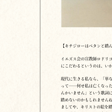
【キチジローはペタンと踏
イエズス会の宣教師ロドリ
にこだわるというのは、い
現代に生きる私なら、「単
って──何せ私は亡くなっ
んかいません」という歌詞
踏めないのかもしれません
ましてや、キリストの絵を