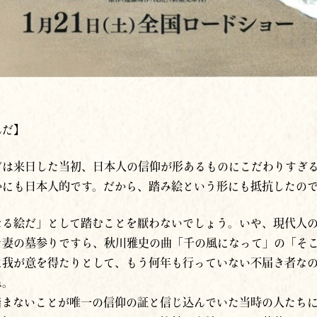
んだ】
ゴは来日した当初、日本人の信仰が形あるものにこだわりすぎ
かにも日本人的です。だから、踏み絵という形にも抵抗したの
なる絵だ」として踏むことを厭わないでしょう。いや、現代人
た妻の墓参りですら、秋川雅史の曲「千の風になって」の「そ
に我が意を得たりとして、もう何年も行っていない不届き者な
ね。
踏まないことが唯一の信仰の証と信じ込んでいた当時の人たち