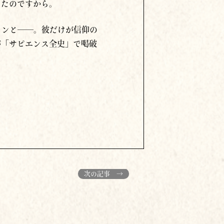
ったのですから。
タンと──。彼だけが信仰の
が「サピエンス全史」で喝破
次の記事 →