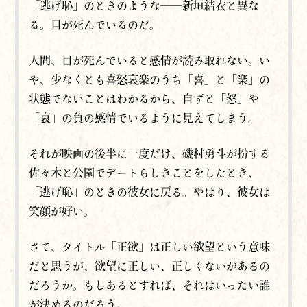
「逃げ恥」のときのような──新垣結衣と異な
る。目が死んでいるのだ。
人間、目が死んでいると感情が読み取れない。い
や、少なくとも喜怒哀楽のうち「喜」と「楽」の
状態でないことはわかるから、自ずと「怒」や
「哀」の負の感情でいるように見えてしまう。
それが映画の後半に一度だけ、磯村勇斗が扮する
佐々木と
公園で
デートらしきことをしたとき、
「逃げ恥」のときの彼女に戻る。やはり、彼女は
笑顔が好い。
さて、タイトル「正欲」は正しい欲望という意味
だと思うが、欲望に正しい、正しくないがあるの
だろうか。もしあるとすれば、それはいったい誰
が決めるのだろう。