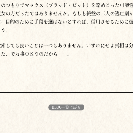
そのつもりでマックス（ブラッド・ピット）を絡めとった可能
彼女の方だったではありませんか。もしも終盤の二人の逃亡劇
す。目的のために手段を選ばないとすれば、信用させるために
ょう。
詮索しても良いことは一つもありません。いずれにせよ真相は
った、で万事ＯＫなのだから──。
BLOG一覧に戻る