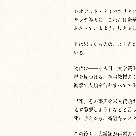
レオナルド・ディカプリオ
ランデ等々と、これだけ豪
かかっているように見えるし
とは思ったものの、よく考
いる。
物語は
──
ある日、大学院
星を見つける。担当教授の
衝撃で人類を含むすべての
早速、その事実を米大統領
えず静観しよう」などと言
死に訴えるも、番組キャス
その後も、大統領が再選の