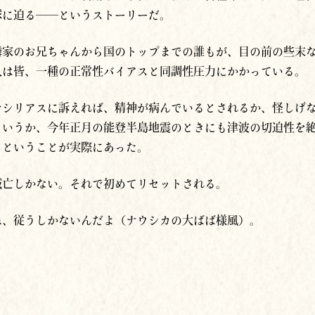
球に迫る──というストーリーだ。
隣家のお兄ちゃんから国のトップまでの誰もが、目の前の些末
人は皆、一種の正常性バイアスと同調性圧力にかかっている。
をシリアスに訴えれば、精神が病んでいるとされるか、怪しげ
いうか、今年正月の能登半島地震のときにも津波の切迫性を絶
るということが実際にあった。
滅亡しかない。それで初めてリセットされる。
ね、従うしかないんだよ（ナウシカの大ばば様風）。