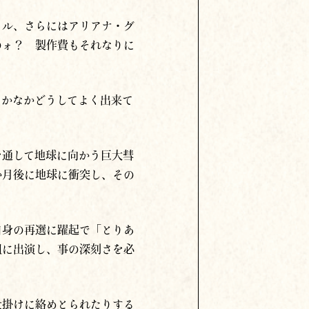
ヒル、さらにはアリアナ・グ
のォ？ 製作費もそれなりに
なかなかどうしてよく出来て
を通して地球に向かう巨大彗
か月後に地球に衝突し、その
自身の再選に躍起で「とりあ
組に出演し、事の深刻さを必
仕掛けに絡めとられたりする