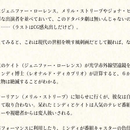
にジェニファー・ローレンス。メリル・ストリープやジョナ・
華な出演者を並べておいて、このドタバタ劇は無いんじゃない
……（ラストはCG感丸出しだけど）。
えてみると、これは現代の世相を映す風刺画だとして観れば、
生のケイト（ジェニファー・ローレンス）が光学赤外線望遠鏡
ミンディ博士（レオナルド・ディカプリオ）が計算すると、６
生物は絶滅することがわかる。
オーリアン（メリル・ストリープ）に知らせに行くが、彼女は
って取り合わない。呆れたミンディとケイトは人気のテレビ番
ターや視聴者からは変人扱いされる。
パフォーマンスに利用したり、ミンディが番組キャスターの色