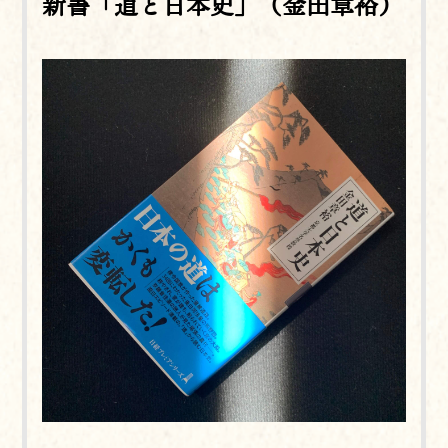
新書「道と日本史」（金田章裕）