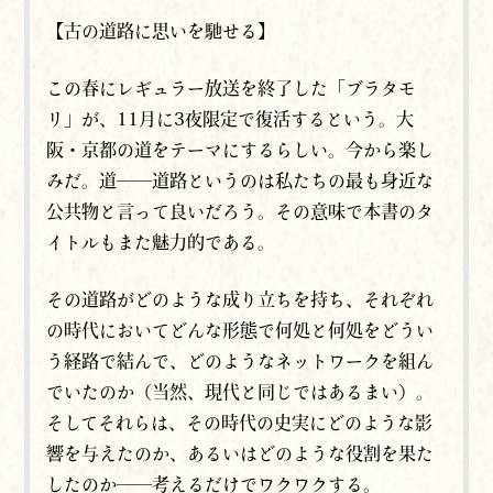
【古の道路に思いを馳せる】
この春にレギュラー放送を終了した「ブラタモ
リ」が、11月に3夜限定で復活するという。大
阪・京都の道をテーマにするらしい。今から楽し
みだ。
道──道路というのは私たちの最も身近な
公共物と言って良いだろう。
その意味で本書のタ
イトルもまた魅力的である。
その道路がどのような成り立ちを持ち、
それぞれ
の時代において
どんな形態で何処と何処をどうい
う経路で結んで、どのようなネットワークを組ん
でいたのか（当然、現代と同じではあるまい）。
そしてそれらは、その時代の史実に
どのような影
響を与えたのか
、
あるいは
どのような役割を果た
したのか──考えるだけでワクワクする。