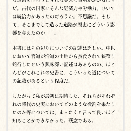
な道路を作ろうとすれば莫大な費用がかかるはず
だ。古代の国家にそんな経済力や労働力、ひいて
は統治力があったのだろうか。不思議だ。そし
て、そこまでして造った道路が歴史にどういう影
響を与えたのか──。
本書にはその辺りについての記述は乏しい。中世
において官道が沿道の土地から蚕食されて狭窄し
蛇行したという興味深い記述はあるものの、ほと
んどがこれこれの史書に、こういった道について
の記載があるという程度だ。
したがって私が最初に期待した、それらがそれぞ
れの時代の史実においてどのような役割を果たし
たのか等については、まったくと言って良いほど
知ることができなかった。残念である。