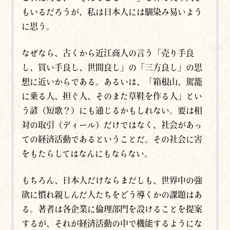
もいるだろうが、私は日本人には馴染み易いよう
に思う。
なぜなら、古くから近江商人の言う「売り手良
し、買い手良し、世間良し」の「三方良し」の思
想に近いからである。あるいは、「箱根山、駕籠
に乗る人、担ぐ人、そのまた草鞋を作る人」とい
う諺（短歌？）にも通じるかもしれない。要は相
対の取引（ディール）だけではなく、社会があっ
ての経済活動であるということだ。その社会に害
をもたらしてはなんにもならない。
もちろん、日本人だけならまだしも、世界中の強
欲に慣れ親しんだ人たちをどう導くかの課題はあ
る。著者は各企業に倫理部門を設けることを提案
するが、それが経済活動の中で機能するようにな