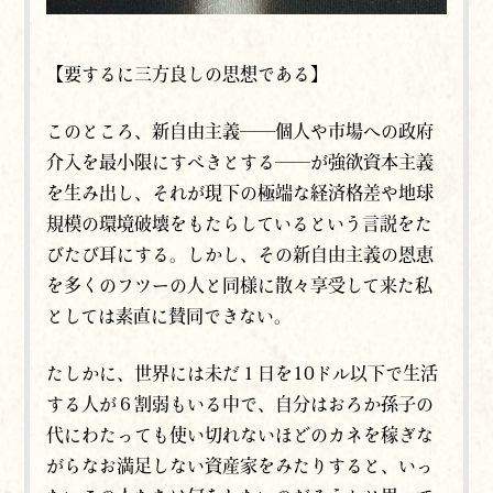
【要するに三方良しの思想である】
このところ、
新自由主義──
個人や市場への政府
介入を最小限にすべきとする──
が
強欲資本主義
を生み出し、それが現下の極端な経済格差や地球
規模の環境破壊をもたらしているという言説をた
びたび耳にする。しかし、その新自由主義の恩恵
を多くのフツーの人と同様に散々享受して来た私
としては素直に賛同できない。
たしかに、世界には未だ１日を10ドル以下で生活
する人が６割弱もいる中で、自分はおろか孫子の
代にわたっても使い切れないほどのカネを稼ぎな
がらなお満足しない資産家をみたりすると、いっ