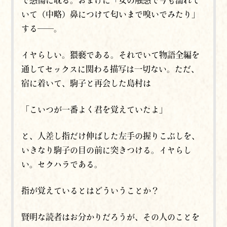
で感傷に耽る。おまけに「女の触感で今も濡れて
いて（中略）鼻につけて匂いまで嗅いでみたり」
する──。
イヤらしい。猥褻である。それでいて物語全編を
通してセックスに関わる描写は一切ない。ただ、
宿に着いて、駒子と再会した島村は
「こいつが一番よく君を覚えていたよ」
と、人差し指だけ伸ばした左手の握りこぶしを、
いきなり駒子の目の前に突きつける。イヤらし
い。セクハラである。
指が覚えているとはどういうことか？
賢明な読者はお分かりだろうが、その人のことを