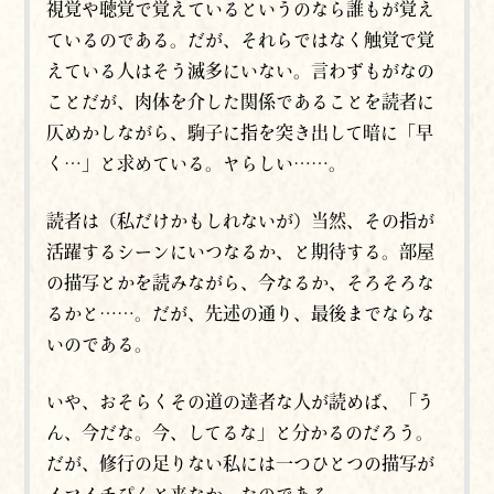
視覚や聴覚で覚えているというのなら誰もが覚え
ているのである。だが、それらではなく触覚で覚
えている人はそう滅多にいない。言わずもがなの
ことだが、肉体を介した関係であることを読者に
仄めかしながら、駒子に指を突き出して
暗に
「早
く…」と求めている。ヤらしい……。
読者は（私だけかもしれないが）当然、その指が
活躍するシーンにいつなるか、と期待する。部屋
の描写とかを読みながら、今なるか、そろそろな
るかと……。だが、先述の通り、最後までならな
いのである。
いや、おそらくその道の達者な人が読めば、「う
ん、今だな。今、してるな」と分かるのだろう。
だが、修行の足りない私には一つひとつの描写が