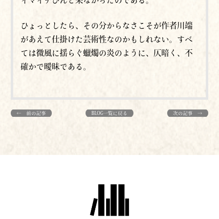
イマイチぴんと来なかったのである。
ひょっとしたら、
その分からなさこそが作者川端
があえて仕掛けた芸術性なのかもしれない。すべ
ては微風に揺らぐ蠟燭の炎のように、仄暗く、不
確かで曖昧である。
← 前の記事
BLOG一覧に戻る
次の記事 →