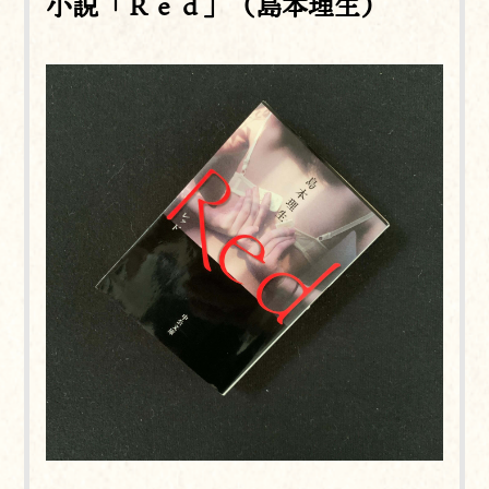
小説「Ｒｅｄ」（島本理生）